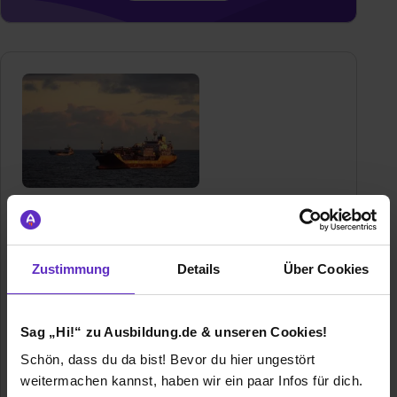
SLOMAN NEPTUN Schiffahrts-
Aktiengesellschaft
Langenstraße 44
Zustimmung
Details
Über Cookies
28195 Bremen
+(49) 421 1763-309
E-Mail anzeigen
Sag „Hi!“ zu Ausbildung.de & unseren Cookies!
Gründungsjahr
1873
Schön, dass du da bist! Bevor du hier ungestört
weitermachen kannst, haben wir ein paar Infos für dich.