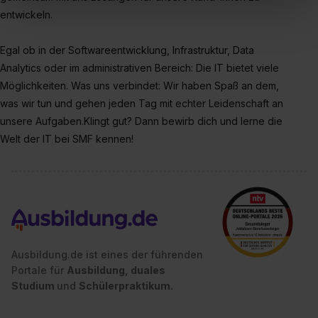
In diesem Fall sowie bei der separaten Aktivierung von
entwickeln.
„Social Media und Marketing“ bist du auch damit
einverstanden, dass dir nach Setzen der Cookies externe
Egal ob in der Softwareentwicklung, Infrastruktur, Data
Inhalte (z.B. Videos oder Posts) angezeigt und hierfür
Analytics oder im administrativen Bereich: Die IT bietet viele
erforderliche personenbezogene Daten an Social Media
Möglichkeiten. Was uns verbindet: Wir haben Spaß an dem,
Dienste, ggfs. mit Sitz in den USA, übermittelt werden.
was wir tun und gehen jeden Tag mit echter Leidenschaft an
Eine Erlaubnis hierfür kannst du auch später noch im
unsere Aufgaben.Klingt gut? Dann bewirb dich und lerne die
Einzelfall bei dem jeweiligen Inhalt erteilen. Willst du nur
Welt der IT bei SMF kennen!
bestimmte Verwendungszwecke zulassen, triff deine
Auswahl über die Checkboxen und klick auf „Auswahl
erlauben“. Die Einwilligung zur Platzierung von Cookies
der Kategorien „Präferenzen“, „Statistiken“ und „Social
Media und Marketing“ umfasst hierbei die Einwilligung
zur Übermittlung deiner Daten in die USA (Art. 49 Abs. 1
S. 1 lit. a) DS-GVO). Die USA verfügen über kein
Ausbildung.de ist eines der führenden
angemessenes Datenschutzniveau (EuGH – Schrems
Portale für
Ausbildung, duales
II). Du kannst die von dir erteilte Einwilligung jederzeit mit
Studium
und
Schülerpraktikum.
Wirkung für die Zukunft ganz oder teilweise über unsere
Datenschutzerklärung unter dem Punkt „Datenschutz-