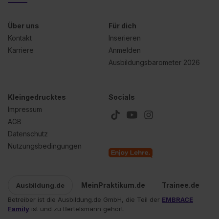
Einstellungen“ widerrufen. Weitere Informationen zu den
einzelnen Cookies findest du durch Klick auf „Details
Über uns
Für dich
zeigen“. Weitere Informationen:
Datenschutzerklärung
,
Kontakt
Inserieren
Impressum
.
Karriere
Anmelden
Ausbildungsbarometer 2026
Kleingedrucktes
Socials
Impressum
AGB
Datenschutz
Nutzungsbedingungen
MeinPraktikum.de
Trainee.de
Ausbildung.de
Betreiber ist die Ausbildung.de GmbH, die Teil der
EMBRACE
Family
ist und zu Bertelsmann gehört.