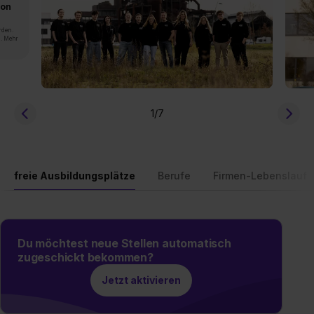
von
rden.
n. Mehr
1
/7
freie Ausbildungsplätze
Berufe
Firmen-Lebenslauf
Du möchtest neue Stellen automatisch
zugeschickt bekommen?
Jetzt aktivieren