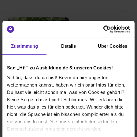
Zustimmung
Details
Über Cookies
SMF GmbH
Sag „Hi!“ zu Ausbildung.de & unseren Cookies!
Paul-Henri-Spaak Str 5
Schön, dass du da bist! Bevor du hier ungestört
44263 Dortmund
weitermachen kannst, haben wir ein paar Infos für dich.
Du hast vielleicht schon mal was von Cookies gehört!?
Gründungsjahr
1985
Keine Sorge, das ist nicht Schlimmes. Wir erklären dir
hier, was das alles für dich bedeutet. Wunder dich bitte
Mitarbeiter
240
nicht, die Sprache ist ein bisschen komplizierter als du
sie von uns kennst. Sie muss einfach den aktuellen
Branche
IT / EDV
Datenschutzbestimmungen gerecht werden.