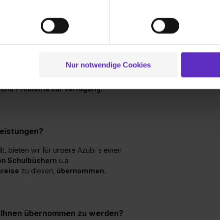
ionen zu deiner Verwendung unserer Website an unsere Partner f
Unterstützen S
 unsere Azubis
umfangreich betreut und
Sonderleistun
und um Inhalte und Anzeigen zu personalisieren („Social Media 
ehen und zeigen können. :)
tionen möglicherweise mit weiteren Daten zusammen, die du ihnen
g der Dienste gesammelt haben. Durch Klick auf den Button „C
Wie groß sind 
 der Datenverarbeitung für alle genannten Verwendungszweck
Ausbildung be
Ausbildung?
ei der separaten Aktivierung von „Social Media und Marketing“ bi
Nur notwendige Cookies
 Setzen der Cookies externe Inhalte (z.B. Videos oder Posts) an
es Feedback
mit ihnen durch, sollte mal
ne Daten an Social Media Dienste, ggfs. mit Sitz in den USA, üb
 und Probleme zur Verfügung
.
uch später noch im Einzelfall bei dem jeweiligen Inhalt erteilen. 
 triff deine Auswahl über die Checkboxen und klick auf „Auswa
 von Cookies der Kategorien „Präferenzen“, „Statistiken“ und „So
leistungen?
ung zur Übermittlung deiner Daten in die USA (Art. 49 Abs. 1 S. 
enes Datenschutzniveau (EuGH – Schrems II). Du kannst die von 
, bieten wir für unsere Azubi´s einen
e Zukunft ganz oder teilweise über unsere Datenschutzerklärung 
n Schulbüchern
u.ä.
widerrufen. Weitere Informationen zu den einzelnen Cookies find
reise
zu diesen,
übernommen.
formationen:
Datenschutzerklärung
,
Impressum
.
ei Ihnen übernommen zu werden?