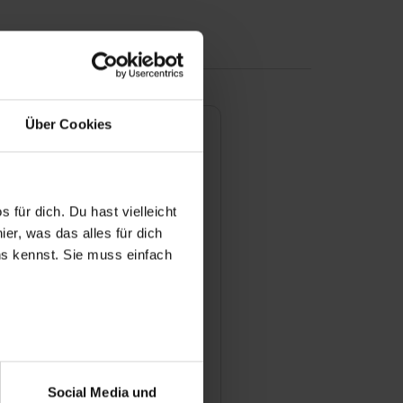
Über Cookies
sbildungsstellen bei Ihnen
 für dich. Du hast vielleicht
er, was das alles für dich
 Betreuung während einer
uns kennst. Sie muss einfach
Ihrem Betrieb aus?
mäßige Feedbackgespräche
usbildung?
r bei Benutzung der
bseite zu analysieren
Social Media und