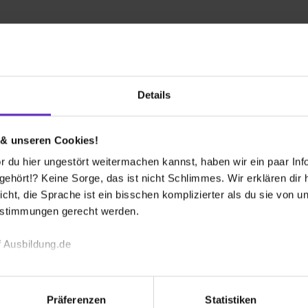
Firmen-Lebenslauf
Interviews
FAQ
del Germany GmbH
Details
nach oben
Wie werden Au
vergütet?
 & unseren Cookies!
tet.
 du hier ungestört weitermachen kannst, haben wir ein paar Infos
hört!? Keine Sorge, das ist nicht Schlimmes. Wir erklären dir hi
Wie sieht die
icht, die Sprache ist ein bisschen komplizierter als du sie von 
Ausbildung in 
estimmungen gerecht werden.
 Ausbildung.de
Gibt es regel
während der A
echnischen Funktion unserer Webseite („Notwendig“), um von di
rem Betrieb aus?
lungen zu speichern ( „Präferenzen“), die Zugriffe auf unsere We
Präferenzen
Statistiken