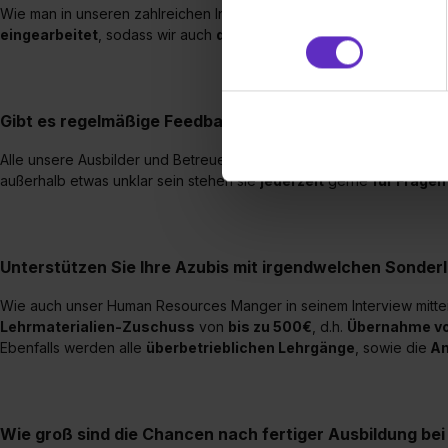
(„Statistiken“), um Informat
Wie man in unseren zahlreichen Interviews lesen kann, werden alle
und Analysen weiterzugeben 
eingearbeitet
, sodass wir auch
das Beste aus jedem von euch
s
Partner führen diese Informa
sie im Rahmen deiner Nutzun
dem Setzen der Cookies und
Gibt es regelmäßige Feedbackgespräche während der 
zu. . In diesem Fall sowie b
einverstanden, dass dir nach
Alle unsere Ausbilder und Betreuer der Azubis führen
regelmäßig
erforderliche personenbezoge
außerhalb etwas unklar sein stehen sie
jederzeit
gerne
für Fragen
Erlaubnis hierfür kannst du a
Verwendungszwecke zulassen,
Einwilligung zur Platzierung
Unterstützen Sie Ihre Azubis mit irgendwelchen Sonder
umfasst hierbei die Einwillig
verfügen über kein angemess
Wie auch unser Human Resources Manger in seinem Interview mitteilt
jederzeit mit Wirkung für di
Lehrmaterialien-Zuschuss
von
bis zu 500€
, d.h.
Übernahme vo
„Datenschutz-Einstellungen“ 
Ebenfalls werden alle
überbetrieblichen Lehrgänge
, sowie die
An
„Details zeigen“. Weitere In
Wie groß sind die Chancen nach fertiger Ausbildung b