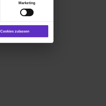
ür soziale Medien, Werbung
ie Ihre Azubis mit irgendwelchen
Marketing
gen?
und Marketing“). Unsere
 bereitgestellt hast oder die
ookies zulassen“ stimmst du
die Chancen nach fertiger
e (ausgenommen „Notwendig“)
i Ihnen übernommen zu werden?
st du auch damit
Cookies zulassen
gezeigt und hierfür
ermittelt werden. Eine
Willst du nur bestimmte
hl erlauben“. Die
cial Media und Marketing“
1 lit. a) DS-GVO). Die USA
dir erteilte Einwilligung
unter dem Punkt
est du durch Klick auf