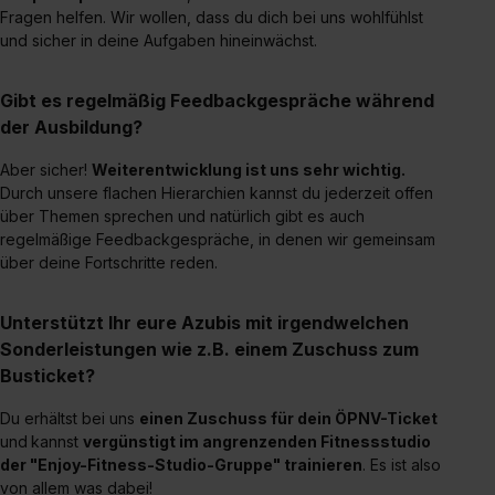
Fragen helfen. Wir wollen, dass du dich bei uns wohlfühlst
Media und Marketing“ umfasst hierbei die Einwilligung
und sicher in deine Aufgaben hineinwächst.
zur Übermittlung deiner Daten in die USA (Art. 49 Abs. 1
S. 1 lit. a) DS-GVO). Die USA verfügen über kein
angemessenes Datenschutzniveau (EuGH – Schrems
Gibt es regelmäßig Feedbackgespräche während
II). Du kannst die von dir erteilte Einwilligung jederzeit mit
der Ausbildung?
Wirkung für die Zukunft ganz oder teilweise über unsere
Aber sicher!
Weiterentwicklung ist uns sehr wichtig.
Datenschutzerklärung unter dem Punkt „Datenschutz-
Durch unsere flachen Hierarchien kannst du jederzeit offen
Einstellungen“ widerrufen. Weitere Informationen zu den
über Themen sprechen und natürlich gibt es auch
einzelnen Cookies findest du durch Klick auf „Details
regelmäßige Feedbackgespräche, in denen wir gemeinsam
zeigen“. Weitere Informationen:
Datenschutzerklärung
,
über deine Fortschritte reden.
Impressum
.
Unterstützt Ihr eure Azubis mit irgendwelchen
Sonderleistungen wie z.B. einem Zuschuss zum
Busticket?
Du erhältst bei uns
einen Zuschuss für dein ÖPNV-Ticket
und
kannst
vergünstigt im angrenzenden Fitnessstudio
der "
Enjoy-Fitness-Studio-Gruppe"
trainieren
. Es ist also
von allem was dabei!