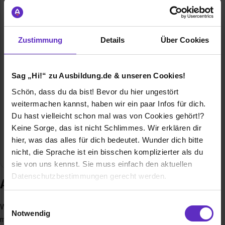
Späth Knoll GmbH
Im Tiefen See 69-73
64293 Darmstadt
Zustimmung
Details
Über Cookies
06151/85598-0
E-Mail anzeigen
Sag „Hi!“ zu Ausbildung.de & unseren Cookies!
Gründungsjahr
1950
Schön, dass du da bist! Bevor du hier ungestört
Mitarbeiter
ca. 100
weitermachen kannst, haben wir ein paar Infos für dich.
Du hast vielleicht schon mal was von Cookies gehört!?
Umsatz
40 Millionen
Keine Sorge, das ist nicht Schlimmes. Wir erklären dir
hier, was das alles für dich bedeutet. Wunder dich bitte
Branche
Handel / Gewerbe
nicht, die Sprache ist ein bisschen komplizierter als du
sie von uns kennst. Sie muss einfach den aktuellen
Datenschutzbestimmungen gerecht werden.
Ausbildung bei Späth Knoll GmbH
Die Nutzung von Cookies auf Ausbildung.de
Einwilligungsauswahl
Wir sind ein leistungsstarker, zukunftsorientierter Großhandel
Notwendig
mit sechs Standorten im Rhein-Main-Gebiet und beliefern
Wir verwenden Cookies zur technischen Funktion