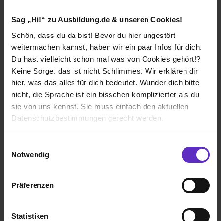
Sag „Hi!“ zu Ausbildung.de & unseren Cookies!
Schön, dass du da bist! Bevor du hier ungestört
weitermachen kannst, haben wir ein paar Infos für dich.
Ich würde diese Firma
Du hast vielleicht schon mal was von Cookies gehört!?
weiterempfehlen!
Keine Sorge, das ist nicht Schlimmes. Wir erklären dir
hier, was das alles für dich bedeutet. Wunder dich bitte
nicht, die Sprache ist ein bisschen komplizierter als du
sie von uns kennst. Sie muss einfach den aktuellen
Datenschutzbestimmungen gerecht werden.
Wie gefällt dir die Ausbildung bei deiner
Firma?
Die Nutzung von Cookies auf Ausbildung.de
Einwilligungsauswahl
Als Auszubildende werden ich sehr gut behandelt
Notwendig
Wir verwenden Cookies zur technischen Funktion
Wie gefällt dir dein Ausbildungsberuf?
unserer Webseite („Notwendig“), um von dir bei
Mein Ausbildungsberuf gefällt mir sehr, weil ich viele
Präferenzen
Benutzung der Webseite getroffenen Einstellungen zu
verschiede Bereiche kennenlernen darf. Und es nie
speichern ( „Präferenzen“), die Zugriffe auf unsere
eintönig ist.
Webseite zu analysieren („Statistiken“), um
Statistiken