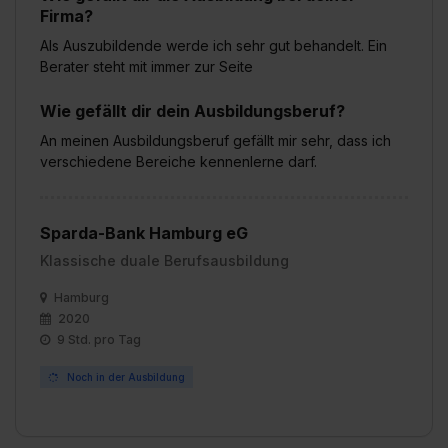
Firma?
bestimmte Verwendungszwecke zulassen, triff deine
Auswahl über die Checkboxen und klick auf „Auswahl
Als Auszubildende werde ich sehr gut behandelt. Ein
erlauben“. Die Einwilligung zur Platzierung von Cookies
Berater steht mit immer zur Seite
der Kategorien „Präferenzen“, „Statistiken“ und „Social
Wie gefällt dir dein Ausbildungsberuf?
Media und Marketing“ umfasst hierbei die Einwilligung
zur Übermittlung deiner Daten in die USA (Art. 49 Abs. 1
An meinen Ausbildungsberuf gefällt mir sehr, dass ich
S. 1 lit. a) DS-GVO). Die USA verfügen über kein
verschiedene Bereiche kennenlerne darf.
angemessenes Datenschutzniveau (EuGH – Schrems
II). Du kannst die von dir erteilte Einwilligung jederzeit mit
Wirkung für die Zukunft ganz oder teilweise über unsere
Sparda-Bank Hamburg eG
Datenschutzerklärung unter dem Punkt „Datenschutz-
Klassische duale Berufsausbildung
Einstellungen“ widerrufen. Weitere Informationen zu den
Hamburg
einzelnen Cookies findest du durch Klick auf „Details
2020
zeigen“. Weitere Informationen:
Datenschutzerklärung
,
9 Std. pro Tag
Impressum
.
Noch in der Ausbildung