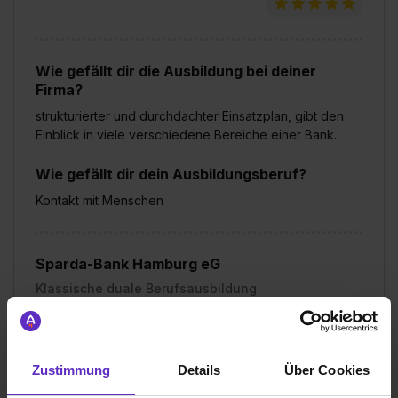
Wie gefällt dir die Ausbildung bei deiner
Firma?
strukturierter und durchdachter Einsatzplan, gibt den
Einblick in viele verschiedene Bereiche einer Bank.
Wie gefällt dir dein Ausbildungsberuf?
Kontakt mit Menschen
Sparda-Bank Hamburg eG
Klassische duale Berufsausbildung
Hamburg
2018
8 Std. pro Tag
Zustimmung
Details
Über Cookies
Übernommen