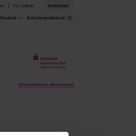
den
Für Lehrer
Anmelden
Studium
Schülerpraktikum
Stellen finden
Unternehmen abonnieren