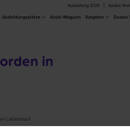
Ausbildung 2026
Azubis fin
Ausbildungsplätze
Azubi-Magazin
Ratgeber
Duales 
orden in
en-Lebenslauf