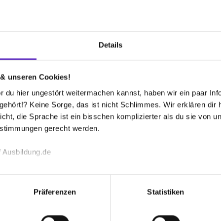
 bekommen?
Details
 & unseren Cookies!
 in Ostfriesland
 du hier ungestört weitermachen kannst, haben wir ein paar Infos
S
hört!? Keine Sorge, das ist nicht Schlimmes. Wir erklären dir hi
O
tarbeiterinnen und Mitarbeiter in vielen spannenden
icht, die Sprache ist ein bisschen komplizierter als du sie von 
ten, Arbeitnehmer, Selbstständige, Unternehmen und
Ma
estimmungen gerecht werden.
26
sgebietes in allen finanziellen Angelegenheiten
und Trainees gehört, erlernt einen vielseitigen
04
 Ausbildung.de
eiterbildungsmöglichkeiten, bei besonderer Eignung
E-
echnischen Funktion unserer Webseite („Notwendig“), um von di
Gr
18
lungen zu speichern ( „Präferenzen“), die Zugriffe auf unsere We
Präferenzen
Statistiken
ionen zu deiner Verwendung unserer Website an unsere Partner f
Mi
und um Inhalte und Anzeigen zu personalisieren („Social Media 
ru