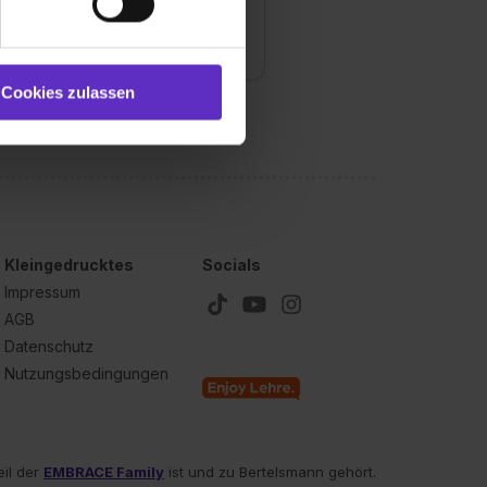
 bereitgestellt hast oder die
anche
ookies zulassen“ stimmst du
nk / Finanzen
e (ausgenommen „Notwendig“)
st du auch damit
Cookies zulassen
gezeigt und hierfür
ermittelt werden. Eine
Willst du nur bestimmte
hl erlauben“. Die
cial Media und Marketing“
1 lit. a) DS-GVO). Die USA
Kleingedrucktes
Socials
dir erteilte Einwilligung
unter dem Punkt
Impressum
est du durch Klick auf
AGB
Datenschutz
Nutzungsbedingungen
eil der
EMBRACE Family
ist und zu Bertelsmann gehört.