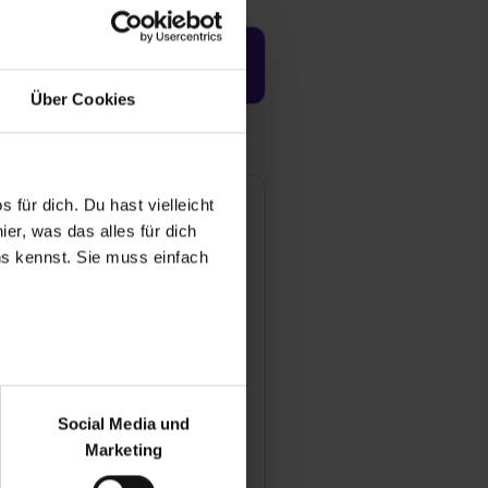
Jetzt aktivieren
Über Cookies
 für dich. Du hast vielleicht
parkasse Aurich-Norden in
er, was das alles für dich
stfriesland
uns kennst. Sie muss einfach
rktplatz 11 - 15
603 Aurich
941 9999 1701
Mail anzeigen
r bei Benutzung der
ündungsjahr
40
bseite zu analysieren
Social Media und
ür soziale Medien, Werbung
tarbeiter
Marketing
und Marketing“). Unsere
nd 460