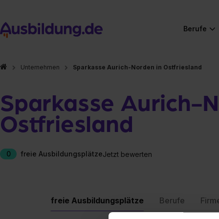
Berufe
Unternehmen
Sparkasse Aurich-Norden in Ostfriesland
Sparkasse Aurich-N
Ostfriesland
0
freie Ausbildungsplätze
Jetzt bewerten
freie Ausbildungsplätze
Berufe
Firm