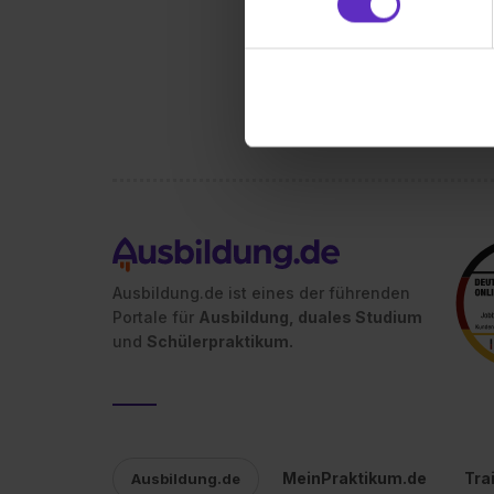
Partner führen diese Informa
sie im Rahmen deiner Nutzun
dem Setzen der Cookies und
zu. . In diesem Fall sowie b
einverstanden, dass dir nach
erforderliche personenbezoge
Erlaubnis hierfür kannst du a
Verwendungszwecke zulassen,
Einwilligung zur Platzierung
umfasst hierbei die Einwillig
verfügen über kein angemess
Ausbildung.de ist eines der führenden
jederzeit mit Wirkung für di
Portale für
Ausbildung, duales Studium
„Datenschutz-Einstellungen“ 
und
Schülerpraktikum.
„Details zeigen“. Weitere In
MeinPraktikum.de
Tra
Ausbildung.de