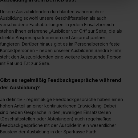
„Social Media und Marketing“ bist du auch damit
Unsere Auszubildenden durchlaufen während ihrer
einverstanden, dass dir nach Setzen der Cookies externe
Ausbildung sowohl unsere Geschäftsstellen als auch
Inhalte (z.B. Videos oder Posts) angezeigt und hierfür
verschiedene Fachabteilungen. In jedem Einsatzbereich
erforderliche personenbezogene Daten an Social Media
stehen ihnen erfahrene „Ausbilder vor Ort“ zur Seite, die als
Dienste, ggfs. mit Sitz in den USA, übermittelt werden.
direkte Ansprechpartnerinnen und Ansprechpartner
Eine Erlaubnis hierfür kannst du auch später noch im
fungieren. Darüber hinaus gibt es im Personalbereich feste
Kontaktpersonen – neben unserer Ausbilderin Sandra Fliehr
Einzelfall bei dem jeweiligen Inhalt erteilen. Willst du nur
steht den Auszubildenden eine weitere betreuende Person
bestimmte Verwendungszwecke zulassen, triff deine
mit Rat und Tat zur Seite.
Auswahl über die Checkboxen und klick auf „Auswahl
erlauben“. Die Einwilligung zur Platzierung von Cookies
Gibt es regelmäßig Feedbackgespräche während
der Kategorien „Präferenzen“, „Statistiken“ und „Social
der Ausbildung?
Media und Marketing“ umfasst hierbei die Einwilligung
zur Übermittlung deiner Daten in die USA (Art. 49 Abs. 1
Ja definitiv - regelmäßige Feedbackgespräche haben einen
S. 1 lit. a) DS-GVO). Die USA verfügen über kein
hohen Anteil an einer kontinuierlichen Entwicklung. Dabei
angemessenes Datenschutzniveau (EuGH – Schrems
sind neben Gespräche in den jeweiligen Einsatzstellen
II). Du kannst die von dir erteilte Einwilligung jederzeit mit
(Geschäftsstellen oder Abteilungen) auch regelmäßige
Wirkung für die Zukunft ganz oder teilweise über unsere
Feedbackgespräche mit der Ausbilderin ein wesentlicher
Baustein der Ausbildung in der Sparkasse Fürth.
Datenschutzerklärung unter dem Punkt „Datenschutz-