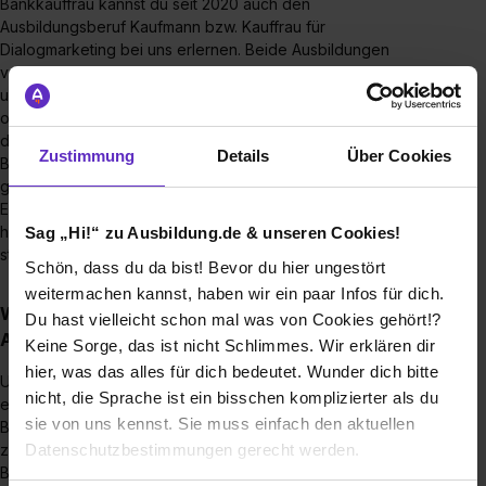
Bankkauffrau kannst du seit 2020 auch den
Ausbildungsberuf Kaufmann bzw. Kauffrau für
Dialogmarketing bei uns erlernen. Beide Ausbildungen
vermitteln dir fundiertes Fachwissen, praktische Erfahrung
und vielfältige Karrierechancen. Wenn du Theorie und Praxis
optimal verbinden möchtest, ist unser Duales Studium genau
das Richtige für dich: In Kombination mit der Ausbildung zum
Zustimmung
Details
Über Cookies
Bankkaufmann bzw. zur Bankkauffrau absolvierst du
gleichzeitig ein Bachelorstudium in Betriebswirtschaft (B.A.).
Egal, welchen Weg du wählst - bei uns erwartet dich eine
hochwertige Ausbildung, persönliche Betreuung und ein
Sag „Hi!“ zu Ausbildung.de & unseren Cookies!
starkes Team, das dich auf deinem Weg unterstützt.
Schön, dass du da bist! Bevor du hier ungestört
weitermachen kannst, haben wir ein paar Infos für dich.
Wie sieht der Bewerbungsprozess für eine
Du hast vielleicht schon mal was von Cookies gehört!?
Ausbildungsstelle aus?
Keine Sorge, das ist nicht Schlimmes. Wir erklären dir
hier, was das alles für dich bedeutet. Wunder dich bitte
Unser Bewerbungsverfahren gliedert sich in drei Stufen: Den
nicht, die Sprache ist ein bisschen komplizierter als du
ersten Schritt bilden überzeugende und vollständige
sie von uns kennst. Sie muss einfach den aktuellen
Bewerbungsunterlagen. Wer uns damit neugierig macht, wird
Datenschutzbestimmungen gerecht werden.
zum Online-Eignungstest eingeladen. Bei erfolgreichem
Bestehen folgt ein persönliches Bewerbungsgespräch.