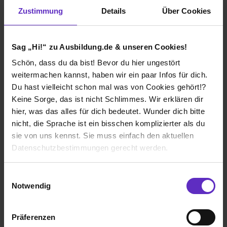
Zustimmung
Details
Über Cookies
Verdienst
1. Ausbildungsjahr:
1268€
Sag „Hi!“ zu Ausbildung.de & unseren Cookies!
Schön, dass du da bist! Bevor du hier ungestört
weitermachen kannst, haben wir ein paar Infos für dich.
Ich würde diese Firma
Du hast vielleicht schon mal was von Cookies gehört!?
weiterempfehlen!
Keine Sorge, das ist nicht Schlimmes. Wir erklären dir
hier, was das alles für dich bedeutet. Wunder dich bitte
nicht, die Sprache ist ein bisschen komplizierter als du
sie von uns kennst. Sie muss einfach den aktuellen
Datenschutzbestimmungen gerecht werden.
Wie gefällt dir die Ausbildung bei deiner
Firma?
Die Nutzung von Cookies auf Ausbildung.de
Einwilligungsauswahl
Hier in der Bank werde ich als Azubi sehr gut behandelt
Notwendig
und respektiert. Ich bekomme immer Hilfe wenn ich sie
Wir verwenden Cookies zur technischen Funktion
benötige.
unserer Webseite („Notwendig“), um von dir bei
Präferenzen
Benutzung der Webseite getroffenen Einstellungen zu
Wie gefällt dir dein Ausbildungsberuf?