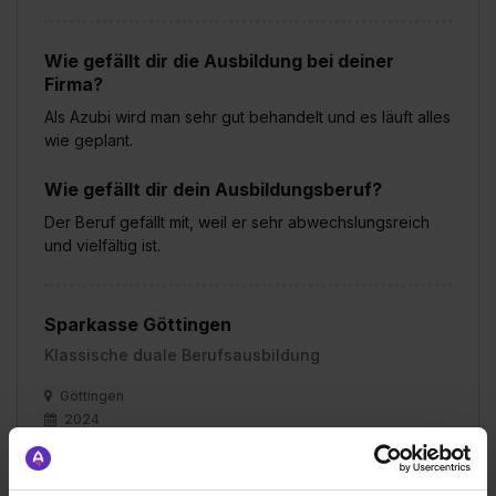
Wie gefällt dir die Ausbildung bei deiner
Firma?
Als Azubi wird man sehr gut behandelt und es läuft alles
wie geplant.
Wie gefällt dir dein Ausbildungsberuf?
Der Beruf gefällt mit, weil er sehr abwechslungsreich
und vielfältig ist.
Sparkasse Göttingen
Klassische duale Berufsausbildung
Göttingen
2024
8 Std. pro Tag
Noch in der Ausbildung