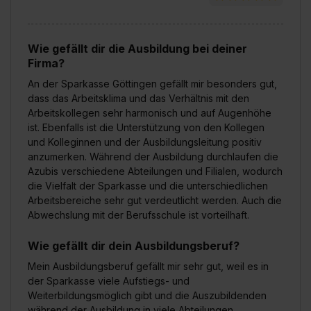
Eine Erlaubnis hierfür kannst du auch später noch im
Einzelfall bei dem jeweiligen Inhalt erteilen. Willst du nur
bestimmte Verwendungszwecke zulassen, triff deine
Wie gefällt dir die Ausbildung bei deiner
Firma?
Auswahl über die Checkboxen und klick auf „Auswahl
erlauben“. Die Einwilligung zur Platzierung von Cookies
An der Sparkasse Göttingen gefällt mir besonders gut,
der Kategorien „Präferenzen“, „Statistiken“ und „Social
dass das Arbeitsklima und das Verhältnis mit den
Arbeitskollegen sehr harmonisch und auf Augenhöhe
Media und Marketing“ umfasst hierbei die Einwilligung
ist. Ebenfalls ist die Unterstützung von den Kollegen
zur Übermittlung deiner Daten in die USA (Art. 49 Abs. 1
und Kolleginnen und der Ausbildungsleitung positiv
S. 1 lit. a) DS-GVO). Die USA verfügen über kein
anzumerken. Während der Ausbildung durchlaufen die
angemessenes Datenschutzniveau (EuGH – Schrems
Azubis verschiedene Abteilungen und Filialen, wodurch
II). Du kannst die von dir erteilte Einwilligung jederzeit mit
die Vielfalt der Sparkasse und die unterschiedlichen
Wirkung für die Zukunft ganz oder teilweise über unsere
Arbeitsbereiche sehr gut verdeutlicht werden. Auch die
Datenschutzerklärung unter dem Punkt „Datenschutz-
Abwechslung mit der Berufsschule ist vorteilhaft.
Einstellungen“ widerrufen. Weitere Informationen zu den
Wie gefällt dir dein Ausbildungsberuf?
einzelnen Cookies findest du durch Klick auf „Details
zeigen“. Weitere Informationen:
Datenschutzerklärung
,
Mein Ausbildungsberuf gefällt mir sehr gut, weil es in
Impressum
.
der Sparkasse viele Aufstiegs- und
Weiterbildungsmöglich gibt und die Auszubildenden
während der Ausbildung in viele Abteilungen