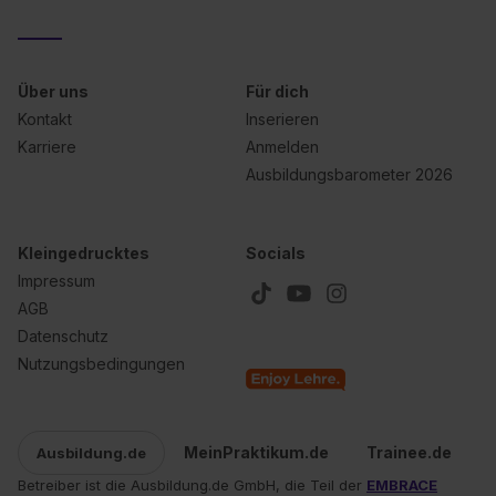
Datenschutzerklärung unter dem Punkt „Datenschutz-
Einstellungen“ widerrufen. Weitere Informationen zu den
einzelnen Cookies findest du durch Klick auf „Details
zeigen“. Weitere Informationen:
Datenschutzerklärung
,
Über uns
Für dich
Impressum
.
Kontakt
Inserieren
Karriere
Anmelden
Ausbildungsbarometer 2026
Kleingedrucktes
Socials
Impressum
AGB
Datenschutz
Nutzungsbedingungen
MeinPraktikum.de
Trainee.de
Ausbildung.de
Betreiber ist die Ausbildung.de GmbH, die Teil der
EMBRACE