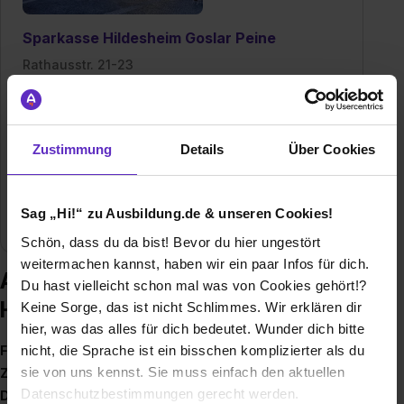
Sparkasse Hildesheim Goslar Peine
Rathausstr. 21-23
31134 Hildesheim
E-Mail anzeigen
Mitarbeiter
ca. 1.300
Zustimmung
Details
Über Cookies
Branche
Bank / Finanzen, Beratung, Immobilien / Facility
Management, Versicherungen,
Sag „Hi!“ zu Ausbildung.de & unseren Cookies!
Finanzdienstleistung
Schön, dass du da bist! Bevor du hier ungestört
weitermachen kannst, haben wir ein paar Infos für dich.
Ausbildung bei Sparkasse
Du hast vielleicht schon mal was von Cookies gehört!?
Hildesheim Goslar Peine
Keine Sorge, das ist nicht Schlimmes. Wir erklären dir
hier, was das alles für dich bedeutet. Wunder dich bitte
nicht, die Sprache ist ein bisschen komplizierter als du
Fundierte Ausbildung, spannende Positionen und super
sie von uns kennst. Sie muss einfach den aktuellen
Zukunftsperspektiven: Die 376 Sparkassen in ganz
Datenschutzbestimmungen gerecht werden.
Deutschland haben als Ausbilder eine Menge zu bieten.