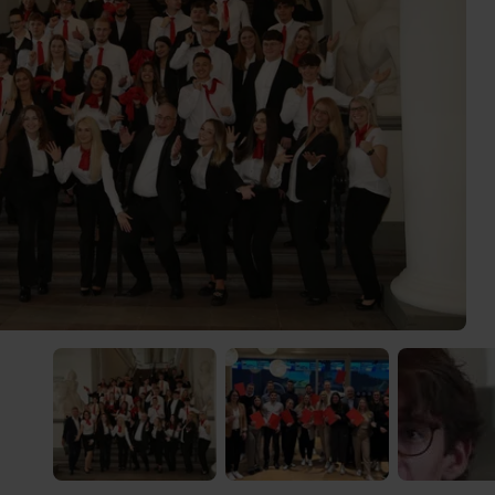
 Video-Content von YouTube. Neugierig? Dann schalte die Inhalte jetzt
ernen Inhalte von YouTube.
 mir die externen Inhalte angezeigt werden. Personenbezogene Daten könne
en. Mehr Infos gibt es in der
Datenschutzerklärung
.