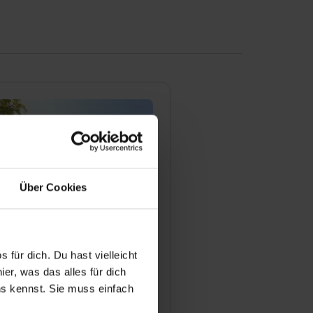
Über Cookies
kasse Koblenz
 für dich. Du hast vielleicht
fstr. 11
 Koblenz
er, was das alles für dich
uns kennst. Sie muss einfach
393-73057
l anzeigen