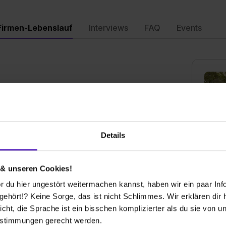
Firmen-Lebenslauf
Interviews
FAQ
Events
tiegsmöglichkeiten für jede Karrierelaufbahn. Die
Details
schen ist
mmen lassen
en können
 & unseren Cookies!
Spar
 du hier ungestört weitermachen kannst, haben wir ein paar Infos
Bahnho
 Altersvorsorge, vermögenswirksame Leistungen,
56068
hört!? Keine Sorge, das ist nicht Schlimmes. Wir erklären dir hi
icht, die Sprache ist ein bisschen komplizierter als du sie von 
0261/
ng/dem Studium
estimmungen gerecht werden.
E-Mai