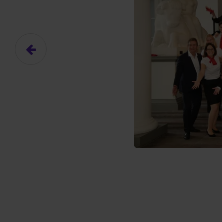
Das hier ist ein Platzhalter für
frei.
Ja, ich erlaube die ext
Ich bin damit einverstanden, dass
an Drittplattformen übermittelt werd