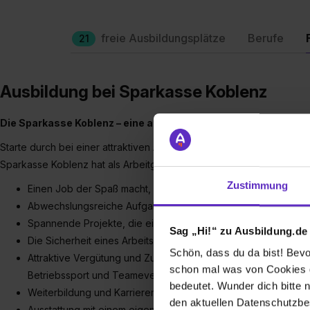
freie Ausbildungsplätze
Berufe
21
Ausbildung bei Sparkasse Koblenz
Die Sparkasse Koblenz – eine attraktiver Arbeitgeberin
Starte durch bei einer attraktiven Arbeitgeberin mit passenden Eins
Sparkasse Koblenz hat als Arbeitgeberin einiges zu bieten:
Zustimmung
Einen Job der Spaß macht, kommunikativ und nah an den Men
Abwechslungsreiche Aufgaben, die keine Langeweile aufko
Spannende Projekte, die eigenverantwortlich gestaltet werd
Sag „Hi!“ zu Ausbildung.de
Die Sicherheit eines Arbeitsplatzes im öffentlichen Dienst
Schön, dass du da bist! Bevor
Attraktive Vergütung und Zusatzleistungen, wie betriebliche
schon mal was von Cookies ge
Betriebssport und Teamevents
bedeutet. Wunder dich bitte n
Weiterbildung und Karrieremöglichkeiten nach der Ausbildu
den aktuellen Datenschutzb
Ausstattung mit einem eigenen iPad