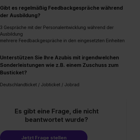
Media und Marketing“ umfasst hierbei die Einwilligung
Gibt es regelmäßig Feedbackgespräche während
zur Übermittlung deiner Daten in die USA (Art. 49 Abs. 1
der Ausbildung?
S. 1 lit. a) DS-GVO). Die USA verfügen über kein
angemessenes Datenschutzniveau (EuGH – Schrems
3 Gespräche mit der Personalentwicklung während der
II). Du kannst die von dir erteilte Einwilligung jederzeit mit
Ausbildung
Wirkung für die Zukunft ganz oder teilweise über unsere
mehrere Feedbackgespräche in den eingesetzten Einheiten
Datenschutzerklärung unter dem Punkt „Datenschutz-
Einstellungen“ widerrufen. Weitere Informationen zu den
Unterstützen Sie Ihre Azubis mit irgendwelchen
einzelnen Cookies findest du durch Klick auf „Details
Sonderleistungen wie z.B. einem Zuschuss zum
zeigen“. Weitere Informationen:
Datenschutzerklärung
,
Busticket?
Impressum
.
Deutschlandticket / Jobticket / Jobrad
Es gibt eine Frage, die nicht
beantwortet wurde?
Jetzt Frage stellen