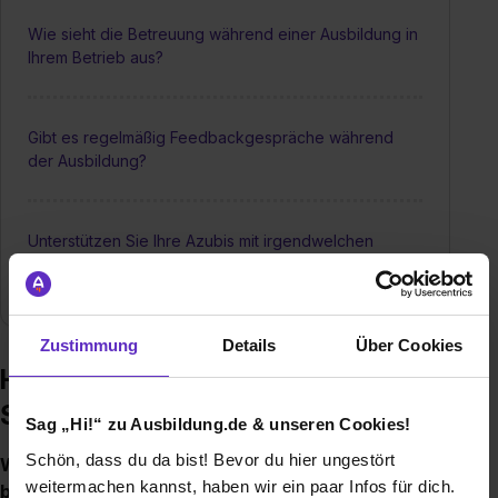
Wie sieht die Betreuung während einer Ausbildung in
Ihrem Betrieb aus?
Gibt es regelmäßig Feedbackgespräche während
der Ausbildung?
Unterstützen Sie Ihre Azubis mit irgendwelchen
Sonderleistungen wie z.B. einem Zuschuss zum
Busticket?
Zustimmung
Details
Über Cookies
Häufige Fragen zur Ausbildung –
Sparkasse Landshut
Sag „Hi!“ zu Ausbildung.de & unseren Cookies!
Schön, dass du da bist! Bevor du hier ungestört
Welche Ausbildungen/Dualen Studiengänge
weitermachen kannst, haben wir ein paar Infos für dich.
bieten Sie an?