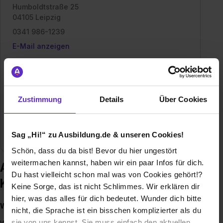
Humboldtstraße 25
04105 Leipzig
0341 986-1239
E-Mail anzeigen
Gründungsjahr
1826
Mitarbeiter
rund 1.378
Zustimmung
Details
Über Cookies
Umsatz
Bilanzsumme per 31.12.2025: 12,091 Mrd. EUR
Sag „Hi!“ zu Ausbildung.de & unseren Cookies!
Branche
Bank / Finanzen
Schön, dass du da bist! Bevor du hier ungestört
weitermachen kannst, haben wir ein paar Infos für dich.
Ausbildung bei Stadt- und
Du hast vielleicht schon mal was von Cookies gehört!?
Kreissparkasse Leipzig
Keine Sorge, das ist nicht Schlimmes. Wir erklären dir
hier, was das alles für dich bedeutet. Wunder dich bitte
Weils um mehr als Geld geht.
nicht, die Sprache ist ein bisschen komplizierter als du
sie von uns kennst. Sie muss einfach den aktuellen