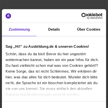
Gesamtbewertung
Aufgaben & Lernerfolg
Zustimmung
Details
Über Cookies
Spaßfaktor & Atmosphäre
Bewerte jetzt deine Ausbildung
Sag „Hi!“ zu Ausbildung.de & unseren Cookies!
Schön, dass du da bist! Bevor du hier ungestört
weitermachen kannst, haben wir ein paar Infos für dich.
Du hast vielleicht schon mal was von Cookies gehört!?
Keine Sorge, das ist nicht Schlimmes. Wir erklären dir
hier, was das alles für dich bedeutet. Wunder dich bitte
Ich würde diese Firma
nicht, die Sprache ist ein bisschen komplizierter als du
weiterempfehlen!
sie von uns kennst. Sie muss einfach den aktuellen
Datenschutzbestimmungen gerecht werden.
Die Nutzung von Cookies auf Ausbildung.de
Einwilligungsauswahl