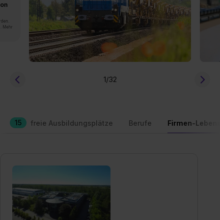
von
rden.
n. Mehr
1
/32
15
freie Ausbildungsplätze
Berufe
Firmen-Lebens