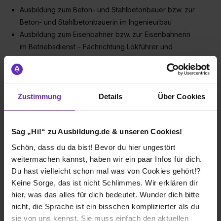
Ausbildung zum Beton- und Stahlbetonbauer bzw. zur
Beton- und Stahlbetonbauerin im Ingenieurbau
Ausbildung zum Eisenbahner bzw. zur Eisenbahnerin
im Betriebsdienst – Fachrichtung Lokführer und
Transport
Ausbildung zum Baugeräteführer bzw. zur
Baugeräteführerin für Rammen, Baumaschinen,
Gleisbaumaschinen oder Zweiwegebagger
Zustimmung
Details
Über Cookies
Ausbildung zum Elektroanlagenmonteur bzw. zur
Elektroanlagenmonteurin
Sag „Hi!“ zu Ausbildung.de & unseren Cookies!
Ausbildung zur Fachkraft für Metalltechnik, möglich mit
Fachrichtung Konstruktionstechnik
Schön, dass du da bist! Bevor du hier ungestört
Ausbildung zum Land- und
weitermachen kannst, haben wir ein paar Infos für dich.
Baumaschinenmechatroniker bzw. zur Land- und
Du hast vielleicht schon mal was von Cookies gehört!?
Baumaschinenmechatronikerin
Keine Sorge, das ist nicht Schlimmes. Wir erklären dir
hier, was das alles für dich bedeutet. Wunder dich bitte
Ausbildung zum Verfahrensmechaniker bzw. zur
nicht, die Sprache ist ein bisschen komplizierter als du
Verfahrensmechanikerin für Beschichtungstechnik
sie von uns kennst. Sie muss einfach den aktuellen
Ausbildung zum Zerspanungsmechaniker bzw. zur