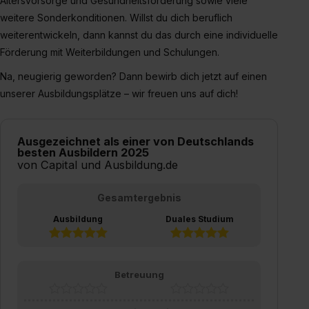
Altersvorsorge und Gesundheitsförderung sowie viele
Wirkung für die Zukunft ganz oder teilweise über unsere
weitere Sonderkonditionen. Willst du dich beruflich
Datenschutzerklärung unter dem Punkt „Datenschutz-
weiterentwickeln, dann kannst du das durch eine individuelle
Einstellungen“ widerrufen. Weitere Informationen zu den
Förderung mit Weiterbildungen und Schulungen.
einzelnen Cookies findest du durch Klick auf „Details
zeigen“. Weitere Informationen:
Datenschutzerklärung
,
Na, neugierig geworden? Dann bewirb dich jetzt auf einen
Impressum
.
unserer Ausbildungsplätze – wir freuen uns auf dich!
Ausgezeichnet als einer von Deutschlands
besten Ausbildern 2025
von Capital und Ausbildung.de
Gesamtergebnis
Ausbildung
Duales Studium
Betreuung