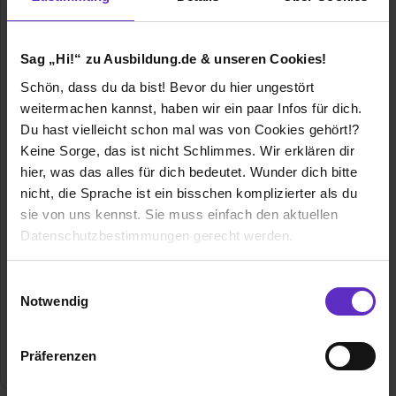
Sag „Hi!“ zu Ausbildung.de & unseren Cookies!
Schön, dass du da bist! Bevor du hier ungestört
InnovaBildung GmbH
weitermachen kannst, haben wir ein paar Infos für dich.
Du hast vielleicht schon mal was von Cookies gehört!?
Almenweg 6
Keine Sorge, das ist nicht Schlimmes. Wir erklären dir
67657 Kaiserslautern
hier, was das alles für dich bedeutet. Wunder dich bitte
06313605858
nicht, die Sprache ist ein bisschen komplizierter als du
E-Mail anzeigen
sie von uns kennst. Sie muss einfach den aktuellen
Gründungsjahr
1983
Datenschutzbestimmungen gerecht werden.
Mitarbeiter
keine Angabe
Die Nutzung von Cookies auf Ausbildung.de
Einwilligungsauswahl
Notwendig
Umsatz
keine Angabe
Wir verwenden Cookies zur technischen Funktion
unserer Webseite („Notwendig“), um von dir bei
Präferenzen
Branche
Bildung, Dienstleistung, Sprache, Büro
Benutzung der Webseite getroffenen Einstellungen zu
speichern ( „Präferenzen“), die Zugriffe auf unsere