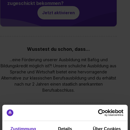
zugeschickt bekommen?
Jetzt aktivieren
Wusstest du schon, dass...
...eine Förderung unserer Ausbildung mit Bafög und
Bildungskredit möglich ist?! Unsere schuliche Ausbildung aus
Sprache und Wirtschaft bietet eine hervorragende
Alternative zur klassischen Berufsausbildung und du erhältst
nach nur 2 Jahren einen staatlich anerkannten
Berufsabschluss.
Zustimmung
Details
Über Cookies