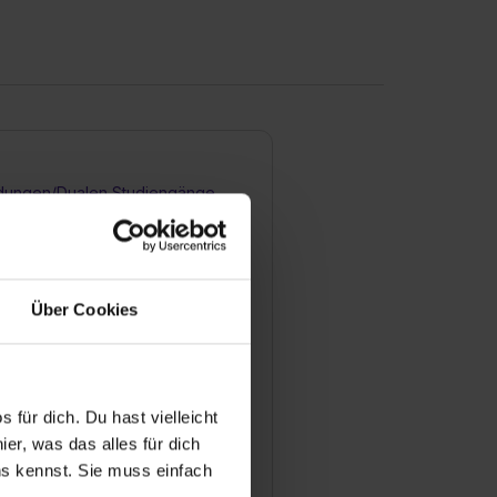
dungen/Dualen Studiengänge
 Bewerbungsprozess für eine
Über Cookies
lle bei Ihnen aus?
man sich für einen
 für dich. Du hast vielleicht
atz bewerben?
er, was das alles für dich
uns kennst. Sie muss einfach