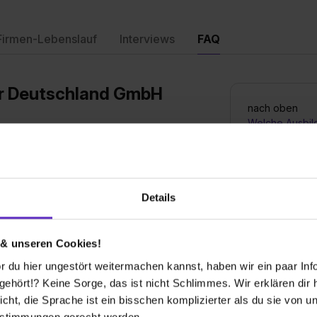
Firmen-Lebenslauf
Interviews
FAQ
er Deutschland GmbH
nach oben
Welche Ausbil
an?
bieten Sie an?
Wie sieht der
Details
Ausbildungsste
 & unseren Cookies!
Bis wann muss 
 du hier ungestört weitermachen kannst, haben wir ein paar Infos
Ausbildungspl
hört!? Keine Sorge, das ist nicht Schlimmes. Wir erklären dir hi
icht, die Sprache ist ein bisschen komplizierter als du sie von 
estimmungen gerecht werden.