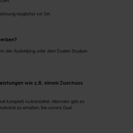
etzen.
e Zukunft ganz oder teilweise über unsere Datenschutzerklärung 
widerrufen. Weitere Informationen zu den einzelnen Cookies find
ichnung möglichst vor Ort.
formationen:
Datenschutzerklärung
,
Impressum
.
werben?
ginn der Ausbildung oder dem Dualen Studium
leistungen wie z.B. einem Zuschuss
 komplett rückerstattet. Alternativ gibt es
dticket zu erhalten. Bei unsere Dual