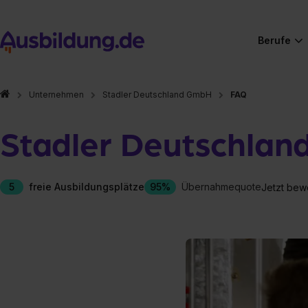
Berufe
Unternehmen
Stadler Deutschland GmbH
FAQ
Stadler Deutschla
5
freie Ausbildungsplätze
95%
Übernahmequote
Jetzt bew
Hier gibt es (eigentlich
Hier gibt es (eigentlich