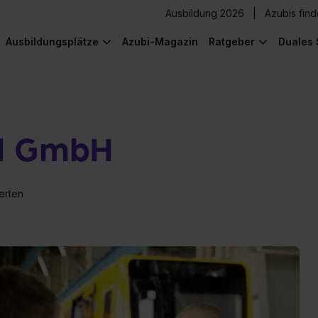
Ausbildung 2026
Azubis fin
Ausbildungsplätze
Azubi-Magazin
Ratgeber
Duales 
nd GmbH
erten
) was Cooles zu sehen!
) was Cooles zu sehen!