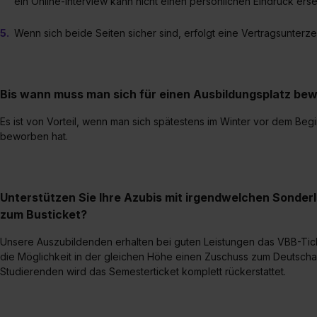
ein Online-Interview kann nicht einen persönlichen Eindruck ers
jederzeit mit Wirkung für di
„Datenschutz-Einstellungen“ 
Wenn sich beide Seiten sicher sind, erfolgt eine Vertragsunterze
„Details zeigen“. Weitere In
Bis wann muss man sich für einen Ausbildungsplatz be
Es ist von Vorteil, wenn man sich spätestens im Winter vor dem Be
beworben hat.
Unterstützen Sie Ihre Azubis mit irgendwelchen Sonder
zum Busticket?
Unsere Auszubildenden erhalten bei guten Leistungen das VBB-Ticket
die Möglichkeit in der gleichen Höhe einen Zuschuss zum Deutschan
Studierenden wird das Semesterticket komplett rückerstattet.