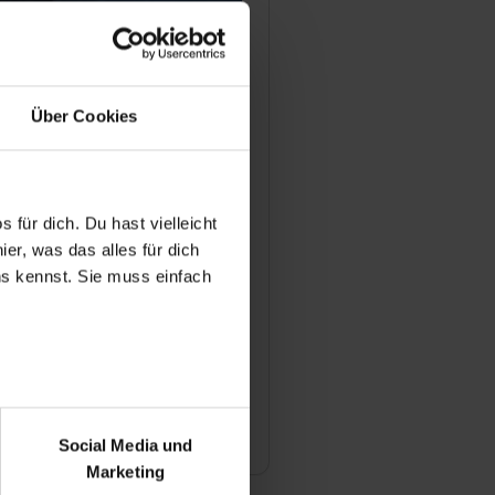
Über Cookies
 Freiburg im Breisgau
 für dich. Du hast vielleicht
usplatz 2-4
er, was das alles für dich
 Freiburg im Breisgau
uns kennst. Sie muss einfach
201 1224
l anzeigen
iter
00
r bei Benutzung der
e
bseite zu analysieren
icher Dienst
Social Media und
ür soziale Medien, Werbung
Marketing
und Marketing“). Unsere