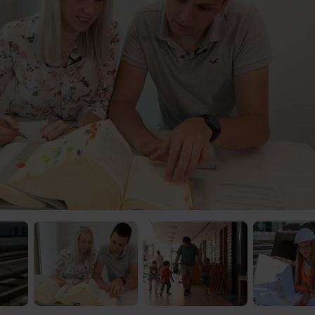
 Video-Content von YouTube. Neugierig? Dann schalte die Inhalte jetzt
ernen Inhalte von YouTube.
 mir die externen Inhalte angezeigt werden. Personenbezogene Daten könne
en. Mehr Infos gibt es in der
Datenschutzerklärung
.