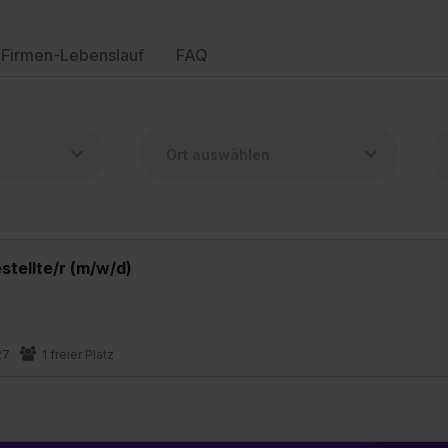
Firmen-Lebenslauf
FAQ
tellte/r (m/w/d)
27
1 freier Platz