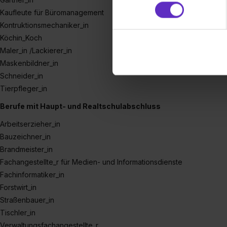
Partner führen diese Informa
Kaufleute für Büromanagement
sie im Rahmen deiner Nutzun
Kontruktionsmechaniker_in
dem Setzen der Cookies und
Köchin_Koch
zu. . In diesem Fall sowie b
Maler_in /Lackierer_in
einverstanden, dass dir nach
Maskenbildner_in
erforderliche personenbezoge
Schneider_in
Erlaubnis hierfür kannst du a
Tierpfleger_in
Verwendungszwecke zulassen,
Berufe mit Haupt- und Realtschulabschluss
Einwilligung zur Platzierung
umfasst hierbei die Einwillig
Arbeitserzieher_in
verfügen über kein angemess
Bauzeichner_in
jederzeit mit Wirkung für di
Brandmeister_in
„Datenschutz-Einstellungen“ 
Fachangestellte_r für Medien- und Informationsdienste
„Details zeigen“. Weitere In
Fachinformatiker_in
Forstwirt_in
Straßenbauer_in
Tischler_in
Verwaltungsfachangestellte_r