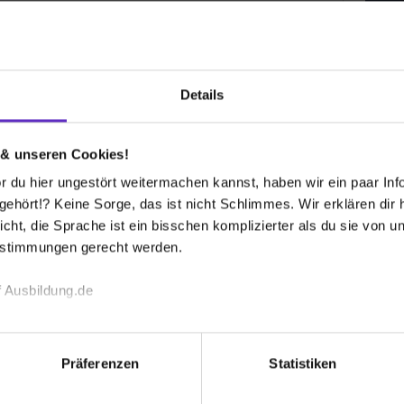
FREIBURG.
berin. Deshalb freuen wir uns auf Bewerbungen (a)ller,
wollen. Menschen mit unterschiedlicher Herkunft,
sexueller Orientierung oder Behinderung sind bei uns
Details
 & unseren Cookies!
Stadt
 du hier ungestört weitermachen kannst, haben wir ein paar Infos
enst
Ratha
hört!? Keine Sorge, das ist nicht Schlimmes. Wir erklären dir hi
79098
icht, die Sprache ist ein bisschen komplizierter als du sie von 
0761 
estimmungen gerecht werden.
E-Mai
Mitarbe
 Ausbildung.de
ca. 45
echnischen Funktion unserer Webseite („Notwendig“), um von di
Branch
lungen zu speichern ( „Präferenzen“), die Zugriffe auf unsere We
Öffentl
Präferenzen
Statistiken
ionen zu deiner Verwendung unserer Website an unsere Partner f
und um Inhalte und Anzeigen zu personalisieren („Social Media 