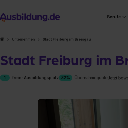
Berufe
Unternehmen
Stadt Freiburg im Breisgau
Stadt Freiburg im B
1
freier Ausbildungsplatz
82%
Übernahmequote
Jetzt bew
Hier gibt es (eigentlich