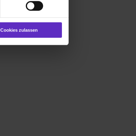
 bereitgestellt hast oder die
ookies zulassen“ stimmst du
e (ausgenommen „Notwendig“)
st du auch damit
Cookies zulassen
gezeigt und hierfür
ermittelt werden. Eine
Willst du nur bestimmte
hl erlauben“. Die
cial Media und Marketing“
1 lit. a) DS-GVO). Die USA
dir erteilte Einwilligung
unter dem Punkt
est du durch Klick auf