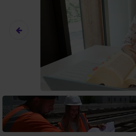
Das hier ist ein Platzhalter für
frei.
Ja, ich erlaube die ext
Ich bin damit einverstanden, dass
an Drittplattformen übermittelt werd