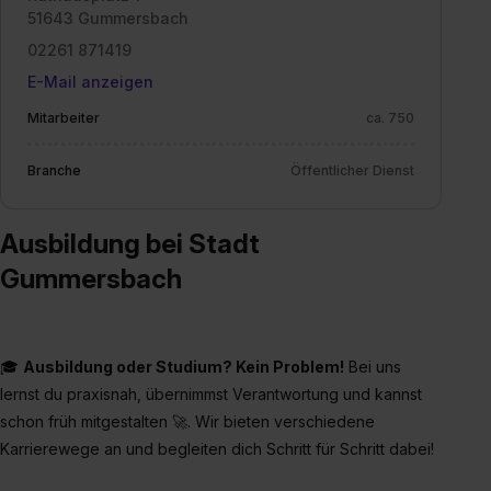
51643 Gummersbach
Wirkung für die Zukunft ganz oder teilweise über unsere
Datenschutzerklärung unter dem Punkt „Datenschutz-
02261 871419
Einstellungen“ widerrufen. Weitere Informationen zu den
E-Mail anzeigen
einzelnen Cookies findest du durch Klick auf „Details
Mitarbeiter
ca. 750
zeigen“. Weitere Informationen:
Datenschutzerklärung
,
Impressum
.
Branche
Öffentlicher Dienst
Ausbildung bei Stadt
Gummersbach
🎓
Ausbildung oder Studium? Kein Problem!
Bei uns
lernst du praxisnah, übernimmst Verantwortung und kannst
schon früh mitgestalten 🚀. Wir bieten verschiedene
Karrierewege an und begleiten dich Schritt für Schritt dabei!