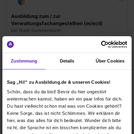
Ausbildung zum / zur
Verwaltungsfachangestellten (m/w/d)
bei
Stadt Gummersbach
51643 Gummersbach
nach Absprache
Zustimmung
Details
Über Cookies
1 freier Platz
Sag „Hi!“ zu Ausbildung.de & unseren Cookies!
Schön, dass du da bist! Bevor du hier ungestört
weitermachen kannst, haben wir ein paar Infos für dich.
Ausbildung zum Brandmeister / zur
Du hast vielleicht schon mal was von Cookies gehört!?
Brandmeisterin (m/w/d)
Keine Sorge, das ist nicht Schlimmes. Wir erklären dir
bei
Stadt Gummersbach
hier, was das alles für dich bedeutet. Wunder dich bitte
nicht, die Sprache ist ein bisschen komplizierter als du
51643 Gummersbach