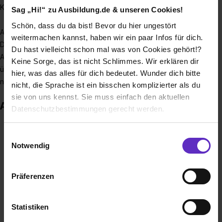
Kultur genau dein Ding ist - wir haben jede Menge Auswahl.
Sag „Hi!“ zu Ausbildung.de & unseren Cookies!
Schön, dass du da bist! Bevor du hier ungestört
Außerdem bieten wir dir als Arbeitgeber im öffentlichen
weitermachen kannst, haben wir ein paar Infos für dich.
Dienst ein paar unschlagbare Vorteile: eine sicheren
Du hast vielleicht schon mal was von Cookies gehört!?
Arbeitsplatz und durch den Tarifvertrag ein
Keine Sorge, das ist nicht Schlimmes. Wir erklären dir
überdurchschnittliches Ausbildungsgehalt. Na wenn sich das
hier, was das alles für dich bedeutet. Wunder dich bitte
nicht gut anhört?!
nicht, die Sprache ist ein bisschen komplizierter als du
sie von uns kennst. Sie muss einfach den aktuellen
Auszeichnungen
Datenschutzbestimmungen gerecht werden.
Die Nutzung von Cookies auf Ausbildung.de
Einwilligungsauswahl
Notwendig
Wir verwenden Cookies zur technischen Funktion
unserer Webseite („Notwendig“), um von dir bei
Präferenzen
Benutzung der Webseite getroffenen Einstellungen zu
speichern ( „Präferenzen“), die Zugriffe auf unsere
Webseite zu analysieren („Statistiken“), um
Statistiken
Informationen zu deiner Verwendung unserer Website an