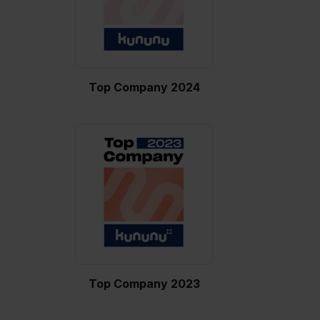
Auswahl über die Checkboxen und klick auf „Auswahl
erlauben“. Die Einwilligung zur Platzierung von Cookies
der Kategorien „Präferenzen“, „Statistiken“ und „Social
Media und Marketing“ umfasst hierbei die Einwilligung
zur Übermittlung deiner Daten in die USA (Art. 49 Abs. 1
Top Company 2024
S. 1 lit. a) DS-GVO). Die USA verfügen über kein
angemessenes Datenschutzniveau (EuGH – Schrems
II). Du kannst die von dir erteilte Einwilligung jederzeit mit
Wirkung für die Zukunft ganz oder teilweise über unsere
Datenschutzerklärung unter dem Punkt „Datenschutz-
Einstellungen“ widerrufen. Weitere Informationen zu den
einzelnen Cookies findest du durch Klick auf „Details
zeigen“. Weitere Informationen:
Datenschutzerklärung
,
Impressum
.
Top Company 2023