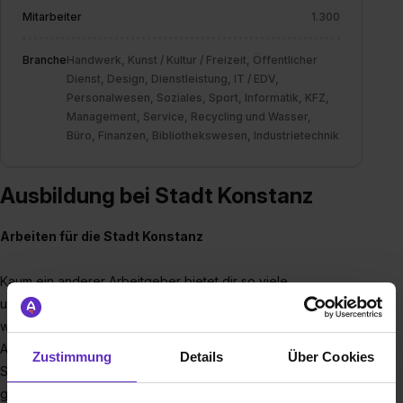
Mitarbeiter
1.300
Branche
Handwerk, Kunst / Kultur / Freizeit, Öffentlicher
Dienst, Design, Dienstleistung, IT / EDV,
Personalwesen, Soziales, Sport, Informatik, KFZ,
Management, Service, Recycling und Wasser,
Büro, Finanzen, Bibliothekswesen, Industrietechnik
Ausbildung bei Stadt Konstanz
Arbeiten für die Stadt Konstanz
Kaum ein anderer Arbeitgeber bietet dir so viele
unterschiedliche Einstiegsmöglichkeiten in die Arbeitswelt
wie die Stadt Konstanz. Ganze 25 verschiedene
Ausbildungsberufe und 10 verschiedene duale
Zustimmung
Details
Über Cookies
Studiengänge haben für dich. Egal ob du einen
gewerblichen Job anstrebst, lieber im Büro arbeitest oder