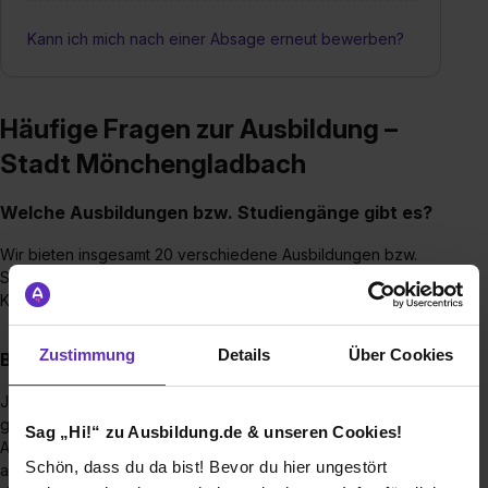
Kann ich mich nach einer Absage erneut bewerben?
Häufige Fragen zur Ausbildung –
Stadt Mönchengladbach
Welche Ausbildungen bzw. Studiengänge gibt es?
Wir bieten insgesamt 20 verschiedene Ausbildungen bzw.
Studiengänge an. Schau dich gerne auf unserer
Karriereseite um.
Zustimmung
Details
Über Cookies
Bietet ihr eine Ausbildungs-/Studienberatung an?
Ja, unser Ausbildungsberater Jan Hüsges unterstützt dich
gerne bei der Suche nach einem passenden
Sag „Hi!“ zu Ausbildung.de & unseren Cookies!
Ausbildungs-/Studienplatz bei uns. Vereinbare dafür einfach
Schön, dass du da bist! Bevor du hier ungestört
auf unserer Karriereseite einen Rückruf mit ihm oder ruf ihn