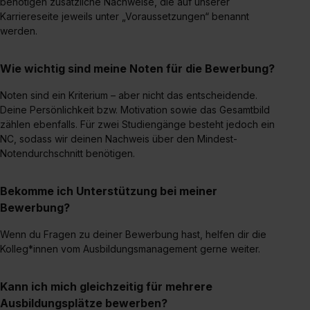
benötigen zusätzliche Nachweise, die auf unserer
Media und Marketing“ umfasst hierbei die Einwilligung
Karriereseite jeweils unter „Voraussetzungen“ benannt
zur Übermittlung deiner Daten in die USA (Art. 49 Abs. 1
werden.
S. 1 lit. a) DS-GVO). Die USA verfügen über kein
angemessenes Datenschutzniveau (EuGH – Schrems
Wie wichtig sind meine Noten für die Bewerbung?
II). Du kannst die von dir erteilte Einwilligung jederzeit mit
Noten sind ein Kriterium – aber nicht das entscheidende.
Wirkung für die Zukunft ganz oder teilweise über unsere
Deine Persönlichkeit bzw. Motivation sowie das Gesamtbild
Datenschutzerklärung unter dem Punkt „Datenschutz-
zählen ebenfalls. Für zwei Studiengänge besteht jedoch ein
Einstellungen“ widerrufen. Weitere Informationen zu den
NC, sodass wir deinen Nachweis über den Mindest-
einzelnen Cookies findest du durch Klick auf „Details
Notendurchschnitt benötigen.
zeigen“. Weitere Informationen:
Datenschutzerklärung
,
Impressum
.
Bekomme ich Unterstützung bei meiner
Bewerbung?
Wenn du Fragen zu deiner Bewerbung hast, helfen dir die
Kolleg*innen vom Ausbildungsmanagement gerne weiter.
Kann ich mich gleichzeitig für mehrere
Ausbildungsplätze bewerben?