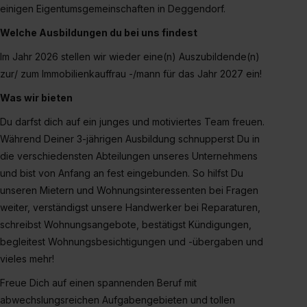
einigen Eigentumsgemeinschaften in Deggendorf.
zur Übermittlung deiner Daten in die USA (Art. 49 Abs. 1
S. 1 lit. a) DS-GVO). Die USA verfügen über kein
Welche Ausbildungen du bei uns findest
angemessenes Datenschutzniveau (EuGH – Schrems
Im Jahr 2026 stellen wir wieder eine(n) Auszubildende(n)
II). Du kannst die von dir erteilte Einwilligung jederzeit mit
zur/ zum Immobilienkauffrau -/mann für das Jahr 2027 ein!
Wirkung für die Zukunft ganz oder teilweise über unsere
Datenschutzerklärung unter dem Punkt „Datenschutz-
Was wir bieten
Einstellungen“ widerrufen. Weitere Informationen zu den
Du darfst dich auf ein junges und motiviertes Team freuen.
einzelnen Cookies findest du durch Klick auf „Details
Während Deiner 3-jährigen Ausbildung schnupperst Du in
zeigen“. Weitere Informationen:
Datenschutzerklärung
,
die verschiedensten Abteilungen unseres Unternehmens
Impressum
.
und bist von Anfang an fest eingebunden. So hilfst Du
unseren Mietern und Wohnungsinteressenten bei Fragen
weiter, verständigst unsere Handwerker bei Reparaturen,
schreibst Wohnungsangebote, bestätigst Kündigungen,
begleitest Wohnungsbesichtigungen und -übergaben und
vieles mehr!
Freue Dich auf einen spannenden Beruf mit
abwechslungsreichen Aufgabengebieten und tollen