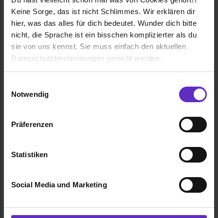
Keine Sorge, das ist nicht Schlimmes. Wir erklären dir
hier, was das alles für dich bedeutet. Wunder dich bitte
nicht, die Sprache ist ein bisschen komplizierter als du
sie von uns kennst. Sie muss einfach den aktuellen
Datenschutzbestimmungen gerecht werden.
Stadtbau GmbH Deggendorf
Die Nutzung von Cookies auf Ausbildung.de
Einwilligungsauswahl
Metzgergasse 14
Notwendig
94469 Deggendorf
Wir verwenden Cookies zur technischen Funktion
0991 37 161 29
unserer Webseite („Notwendig“), um von dir bei
Präferenzen
E-Mail anzeigen
Benutzung der Webseite getroffenen Einstellungen zu
speichern ( „Präferenzen“), die Zugriffe auf unsere
Gründungsjahr
1952
Webseite zu analysieren („Statistiken“), um
Statistiken
Informationen zu deiner Verwendung unserer Website an
Mitarbeiter
28
unsere Partner für soziale Medien, Werbung und
Social Media und Marketing
Analysen weiterzugeben und um Inhalte und Anzeigen zu
Umsatz
6.800.000 €
personalisieren („Social Media und Marketing“). Unsere
Partner führen diese Informationen möglicherweise mit
Branche
Immobilien / Facility Management