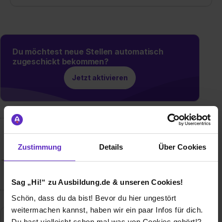
Du möchtest neue Stellen automatisch
zugeschickt bekommen?
Jetzt aktivieren
Wusstest du schon, dass...
Zustimmung
Details
Über Cookies
... die Stadtbau GmbH Deggendorf im Jahr 2022 70 Jahre alt
geworden ist?
Sag „Hi!“ zu Ausbildung.de & unseren Cookies!
Schön, dass du da bist! Bevor du hier ungestört
weitermachen kannst, haben wir ein paar Infos für dich.
Du hast vielleicht schon mal was von Cookies gehört!?