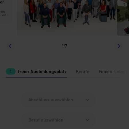
von
rden.
n. Mehr
1
/7
1
freier Ausbildungsplatz
Berufe
Firmen-Lebens