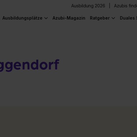
Ausbildung 2026
Azubis fin
Ausbildungsplätze
Azubi-Magazin
Ratgeber
Duales 
ggendorf
) was Cooles zu sehen!