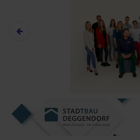
Das hier ist ein Platzhalter für
frei.
Ja, ich erlaube die ext
Ich bin damit einverstanden, dass
an Drittplattformen übermittelt werd