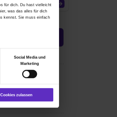
 für dich. Du hast vielleicht
er, was das alles für dich
uns kennst. Sie muss einfach
Jetzt aktivieren
r bei Benutzung der
bseite zu analysieren
Social Media und
ür soziale Medien, Werbung
Marketing
und Marketing“). Unsere
 bereitgestellt hast oder die
ookies zulassen“ stimmst du
e (ausgenommen „Notwendig“)
st du auch damit
Cookies zulassen
gezeigt und hierfür
ermittelt werden. Eine
Willst du nur bestimmte