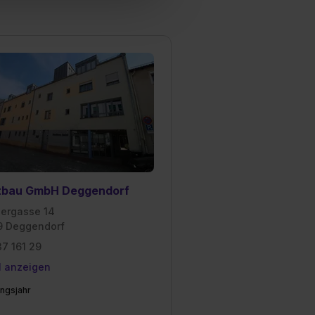
hl erlauben“. Die
cial Media und Marketing“
1 lit. a) DS-GVO). Die USA
dir erteilte Einwilligung
unter dem Punkt
est du durch Klick auf
tbau GmbH Deggendorf
ergasse 14
 Deggendorf
37 161 29
l anzeigen
ngsjahr