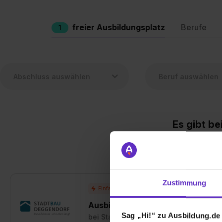
freier Ausbildungsplatz
Berufe
1
Es gibt b
Stell
Aber sc
Zustimmung
Ausbildung Immobilienkauffrau/-
Sag „Hi!“ zu Ausbildung.de
bei
Stadtbau GmbH Deggendorf