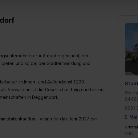
 triff deine Auswahl über die Checkboxen und klick auf „Auswa
 von Cookies der Kategorien „Präferenzen“, „Statistiken“ und „So
ung zur Übermittlung deiner Daten in die USA (Art. 49 Abs. 1 S. 
dorf
enes Datenschutzniveau (EuGH – Schrems II). Du kannst die von 
e Zukunft ganz oder teilweise über unsere Datenschutzerklärung 
widerrufen. Weitere Informationen zu den einzelnen Cookies find
formationen:
Datenschutzerklärung
,
Impressum
.
ungsunternehmen zur Aufgabe gemacht, den
ieten und so bei der Stadtentwicklung und
tarbeiter im Innen- und Außendienst 1.200
Stad
s Verwalterin ist die Gesellschaft tätig und betreut
Metzg
meinschaften in Deggendorf.
94469
0991 
E-Mai
Immobilienkauffrau -/mann für das Jahr 2027 ein!
Gründu
1952