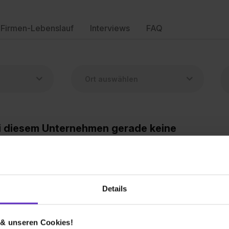
Firmen-Lebenslauf
Interviews
FAQ
ei diesem Unternehmen gerade keine
en zu diesem Ausbildungsberuf
hau dir andere Stellen des Unternehmens an.
Details
mann (m/w/d)
 & unseren Cookies!