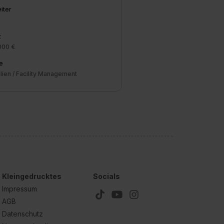
iter
z
000 €
e
lien / Facility Management
Kleingedrucktes
Socials
Impressum
AGB
Datenschutz