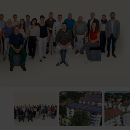
 Video-Content von YouTube. Neugierig? Dann schalte die Inhalte jetzt
ernen Inhalte von YouTube.
 mir die externen Inhalte angezeigt werden. Personenbezogene Daten könne
en. Mehr Infos gibt es in der
Datenschutzerklärung
.