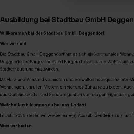
Verwendungszwecke zulassen,
Einwilligung zur Platzierung
umfasst hierbei die Einwillig
Ausbildung bei Stadtbau GmbH Deggen
verfügen über kein angemess
jederzeit mit Wirkung für di
Willkommen bei der Stadtbau GmbH Deggendorf!
„Datenschutz-Einstellungen“ 
Wer wir sind
„Details zeigen“. Weitere In
Die Stadtbau GmbH Deggendorf hat es sich als kommunales Wohn
Deggendorfer Bürgerinnen und Bürgern bezahlbaren Wohnraum zu b
Stadterneuerung mitzuwirken.
Mit Herz und Verstand vermieten und verwalten hochqualifizierte Mi
Wohnungen, um allen Mietern ein sicheres Zuhause zu bieten. Auch al
das Gemeinschafts- und Sondereigentum von einigen Eigentumsge
Welche Ausbildungen du bei uns findest
Im Jahr 2026 stellen wir wieder eine(n) Auszubildende(n) zur/ zum 
Was wir bieten