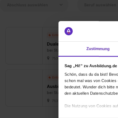
Duales Studium Public Manageme
Zustimmung
bei
Stadtverwaltung Bad Liebenzell
75378 Bad Liebenzell
01.09.2027
Sag „Hi!“ zu Ausbildung.de
Schön, dass du da bist! Bevor
schon mal was von Cookies ge
Ausbildung Verwaltungsfachanges
bedeutet. Wunder dich bitte n
bei
Stadtverwaltung Bad Liebenzell
den aktuellen Datenschutzb
75378 Bad Liebenzell
01.09.2027
Die Nutzung von Cookies auf