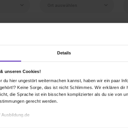
nt (m/w/d)
Details
1 freier Platz
 & unseren Cookies!
 du hier ungestört weitermachen kannst, haben wir ein paar Infos
hört!? Keine Sorge, das ist nicht Schlimmes. Wir erklären dir hi
tellte/r (m/w/d)
icht, die Sprache ist ein bisschen komplizierter als du sie von 
estimmungen gerecht werden.
1 freier Platz
 Ausbildung.de