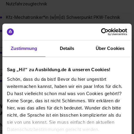
Nutzfahrzeugtechnik
Kfz-Mechatroniker*in (w|m|d) Schwerpunkt PKW-Technik
Umwelttechnolog*in (w|m|d) für Wasserversorgung
...für die, die anpacken wollen:
Zustimmung
Details
Über Cookies
Fachlagerist*in (w|m|d)
...und für die, die Verantwortung für 36 Mio. Fahrgäste im
Sag „Hi!“ zu Ausbildung.de & unseren Cookies!
Jahr übernehmen wollen:
Schön, dass du da bist! Bevor du hier ungestört
Fachkraft im Fahrbetrieb (w|m|d)
weitermachen kannst, haben wir ein paar Infos für dich.
Du hast vielleicht schon mal was von Cookies gehört!?
Keine Sorge, das ist nicht Schlimmes. Wir erklären dir
Wie sieht der Bewerbungsprozess für eine
hier, was das alles für dich bedeutet. Wunder dich bitte
Ausbildungsstelle bei der SWK aus?
nicht, die Sprache ist ein bisschen komplizierter als du
sie von uns kennst. Sie muss einfach den aktuellen
Nach dem Bewerbungseingang laden wir zunächst einmal
Datenschutzbestimmungen gerecht werden.
zum Online-Eignungstest ein - der dauert je nach