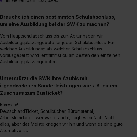
Datenschutzerklärung unter dem Punkt „Datenschutz-
im vierten Jahr 1.527,59 €.
Einstellungen“ widerrufen. Weitere Informationen zu den
einzelnen Cookies findest du durch Klick auf „Details
Brauche ich einen bestimmten Schulabschluss,
zeigen“. Weitere Informationen:
Datenschutzerklärung
,
um eine Ausbildung bei der SWK zu machen?
Impressum
.
Vom Hauptschulabschluss bis zum Abitur haben wir
Ausbildungsplatzangebote für jeden Schulabschluss. Für
welchen Ausbildungsplatz welcher Schulabschluss
vorausgesetzt wird, entnimmst du am besten den einzelnen
Ausbildungsplatzangeboten.
Unterstützt die SWK ihre Azubis mit
irgendwelchen Sonderleistungen wie z.B. einem
Zuschuss zum Busticket?
Klares ja!
DeutschlandTicket, Schulbücher, Büromaterial,
Arbeitskleidung - wer was braucht, sagt es einfach. Nicht
alles, aber das Meiste kriegen wir hin und wenn es eine gute
Alternative ist.