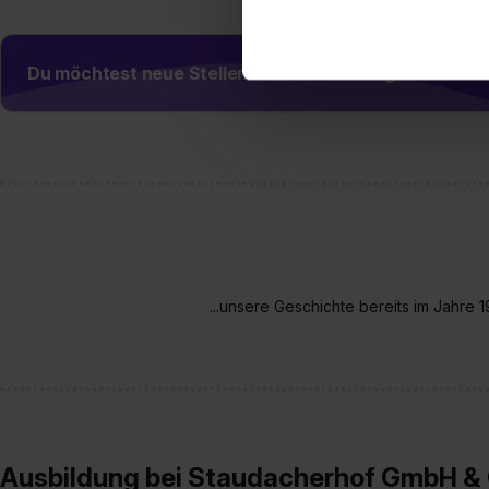
zu. . In diesem Fall sowie b
einverstanden, dass dir nach
erforderliche personenbezoge
Du möchtest neue Stellen automatisch zugeschickt
Erlaubnis hierfür kannst du a
Verwendungszwecke zulassen,
Einwilligung zur Platzierung
umfasst hierbei die Einwillig
verfügen über kein angemess
jederzeit mit Wirkung für di
„Datenschutz-Einstellungen“ 
„Details zeigen“. Weitere In
...unsere Geschichte bereits im Jahre 
Ausbildung bei Staudacherhof GmbH & 