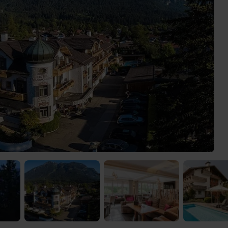
 Video-Content von YouTube. Neugierig? Dann schalte die Inhalte jetzt
ernen Inhalte von YouTube.
 mir die externen Inhalte angezeigt werden. Personenbezogene Daten könne
en. Mehr Infos gibt es in der
Datenschutzerklärung
.