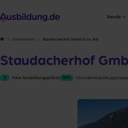
Berufe
Unternehmen
Staudacherhof GmbH & Co. KG
Staudacherhof Gmb
5
freie Ausbildungsplätze
90%
Übernahmequote
Jetzt bew
Hier gibt es (eigentlich