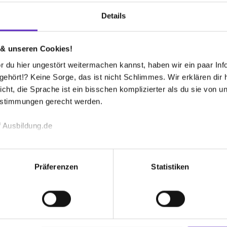
(m/w/d)
Details
.2027
1 freier Platz
 & unseren Cookies!
 du hier ungestört weitermachen kannst, haben wir ein paar Infos
hört!? Keine Sorge, das ist nicht Schlimmes. Wir erklären dir hi
estaurants und Veranstaltungsgastronomie (m/w/d)
icht, die Sprache ist ein bisschen komplizierter als du sie von 
estimmungen gerecht werden.
.2027
1 freier Platz
 Ausbildung.de
echnischen Funktion unserer Webseite („Notwendig“), um von di
lungen zu speichern ( „Präferenzen“), die Zugriffe auf unsere We
Präferenzen
Statistiken
nomie (m/w/d)
ionen zu deiner Verwendung unserer Website an unsere Partner f
und um Inhalte und Anzeigen zu personalisieren („Social Media 
tionen möglicherweise mit weiteren Daten zusammen, die du ihnen
.2027
1 freier Platz
g der Dienste gesammelt haben. Durch Klick auf den Button „C
 der Datenverarbeitung für alle genannten Verwendungszweck