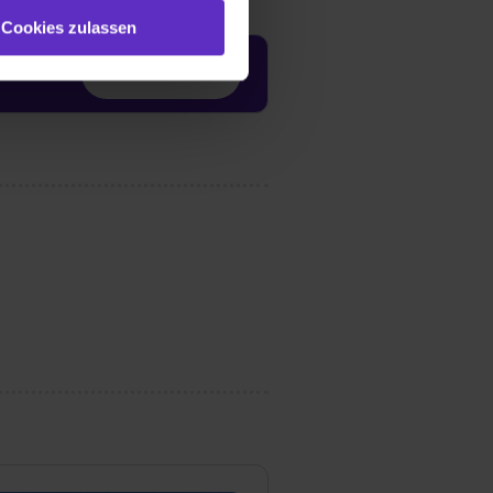
st du auch damit
Cookies zulassen
gezeigt und hierfür
ermittelt werden. Eine
Jetzt aktivieren
Willst du nur bestimmte
hl erlauben“. Die
cial Media und Marketing“
1 lit. a) DS-GVO). Die USA
dir erteilte Einwilligung
unter dem Punkt
est du durch Klick auf