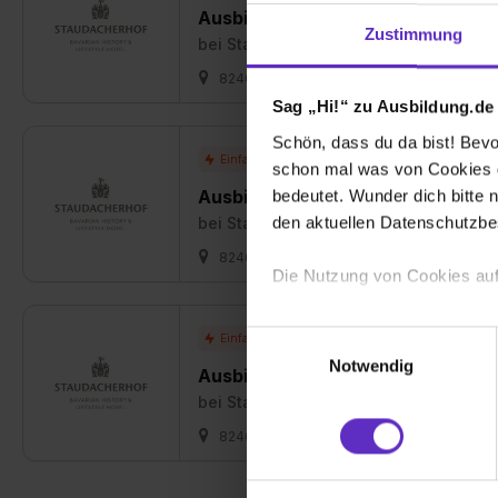
Ausbildung Hotelfachmann/-frau 
Zustimmung
bei
Staudacherhof GmbH & Co. KG
82467 Garmisch-Partenkirchen
01.08
Sag „Hi!“ zu Ausbildung.de
Schön, dass du da bist! Bevor
schon mal was von Cookies ge
Ausbildung Fachfrau/-mann für R
bedeutet. Wunder dich bitte n
den aktuellen Datenschutzb
bei
Staudacherhof GmbH & Co. KG
82467 Garmisch-Partenkirchen
01.08
Die Nutzung von Cookies auf
Wir verwenden Cookies zur t
Einwilligungsauswahl
Webseite getroffenen Einstel
Notwendig
Ausbildung Fachkraft für Gastro
(„Statistiken“), um Informat
bei
Staudacherhof GmbH & Co. KG
und Analysen weiterzugeben 
Partner führen diese Informa
82467 Garmisch-Partenkirchen
01.09
sie im Rahmen deiner Nutzun
dem Setzen der Cookies und