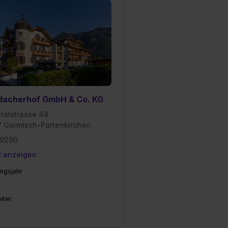
dacherhof GmbH & Co. KG
ntalstrasse 48
 Garmisch-Partenkirchen
19290
l anzeigen
ngsjahr
iter