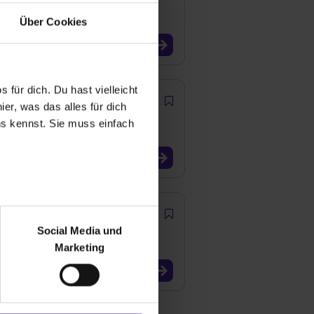
Über Cookies
 für dich. Du hast vielleicht
er, was das alles für dich
uns kennst. Sie muss einfach
r bei Benutzung der
bseite zu analysieren
Social Media und
ür soziale Medien, Werbung
Marketing
und Marketing“). Unsere
 bereitgestellt hast oder die
ookies zulassen“ stimmst du
e (ausgenommen „Notwendig“)