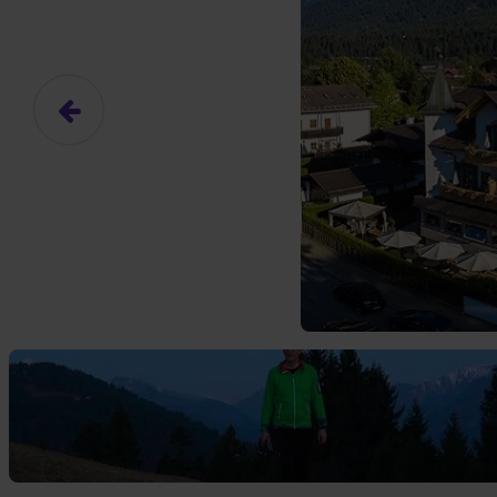
Das hier ist ein Platzhalter für
frei.
Ja, ich erlaube die ext
Ich bin damit einverstanden, dass
an Drittplattformen übermittelt werd