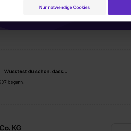
ei der separaten Aktivierung von „Social Media und Marketing“ bi
Nur notwendige Cookies
 Setzen der Cookies externe Inhalte (z.B. Videos oder Posts) an
ne Daten an Social Media Dienste, ggfs. mit Sitz in den USA, üb
 bekommen?
uch später noch im Einzelfall bei dem jeweiligen Inhalt erteilen. 
 triff deine Auswahl über die Checkboxen und klick auf „Auswa
 von Cookies der Kategorien „Präferenzen“, „Statistiken“ und „So
ung zur Übermittlung deiner Daten in die USA (Art. 49 Abs. 1 S. 
enes Datenschutzniveau (EuGH – Schrems II). Du kannst die von 
e Zukunft ganz oder teilweise über unsere Datenschutzerklärung 
widerrufen. Weitere Informationen zu den einzelnen Cookies find
Wusstest du schon, dass...
formationen:
Datenschutzerklärung
,
Impressum
.
1907 begann.
Co. KG