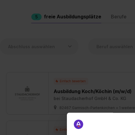
freie Ausbildungsplätze
Berufe
5
Ausbildung Koch/Köchin (m/w/d)
bei
Staudacherhof GmbH & Co. KG
82467 Garmisch-Partenkirchen + 1 weitere