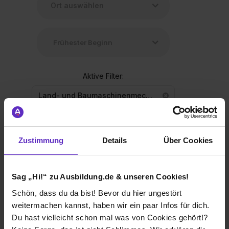
Aktive Filter:
Land- und Baumaschinenmechatroniker/in
Zustimmung
Details
Über Cookies
Ausbildung Land- und
Sag „Hi!“ zu Ausbildung.de & unseren Cookies!
Baumaschinenmechatroniker/in (m/w/d)
Schön, dass du da bist! Bevor du hier ungestört
bei
Stavermann GmbH
weitermachen kannst, haben wir ein paar Infos für dich.
Du hast vielleicht schon mal was von Cookies gehört!?
49324 Melle + 2 weitere