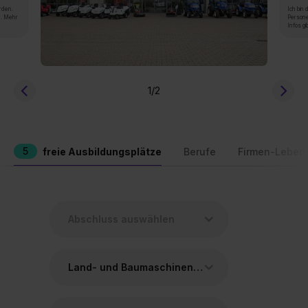
rden.
Ich bin
n. Mehr
Persone
Infos gi
1
/2
5
freie Ausbildungsplätze
Berufe
Firmen-Leben
Land- und Baumaschinenmechatroniker/in