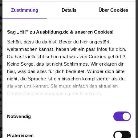
in Georgsmarienhütte- Kaufleute für E-Commerce
Zustimmung
Details
Über Cookies
In Wallenhorst, Georgsmarienhütte, Melle, Emsdetten,
Werther, Lohne, Münster, Kärchercenter Münster, Bremen,
Bad Zwischenahn und Hollenstedt
Sag „Hi!“ zu Ausbildung.de & unseren Cookies!
Schön, dass du da bist! Bevor du hier ungestört
Wie sieht der Bewerbungsprozess für eine
weitermachen kannst, haben wir ein paar Infos für dich.
Ausbildungsstelle bei Ihnen aus?
Du hast vielleicht schon mal was von Cookies gehört!?
Keine Sorge, das ist nicht Schlimmes. Wir erklären dir
Ruf uns an oder schreib uns eine Mail. Eine ausführliche
hier, was das alles für dich bedeutet. Wunder dich bitte
Bewerbung wäre gut, ist aber kein muss.Sag uns warum du
nicht, die Sprache ist ein bisschen komplizierter als du
bei uns arbeiten willst!Wir laden dich dann gerne zum
sie von uns kennst. Sie muss einfach den aktuellen
Probearbeiten ein, sodass wir uns kennenlernen können.Du
lernst die Aufgaben und Kollegen schon einmal kennen.Wir
Datenschutzbestimmungen gerecht werden.
können sehen, wie du dich im Berufsalltag
schlägst.Anschließend kommen wir noch einmal im Gespräch
Die Nutzung von Cookies auf Ausbildung.de
Einwilligungsauswahl
zusammen und besprechen alles weitere.
Notwendig
Wir verwenden Cookies zur technischen Funktion
Bis wann muss man sich für einen
unserer Webseite („Notwendig“), um von dir bei
Präferenzen
Ausbildungsplatz bewerben?
Benutzung der Webseite getroffenen Einstellungen zu