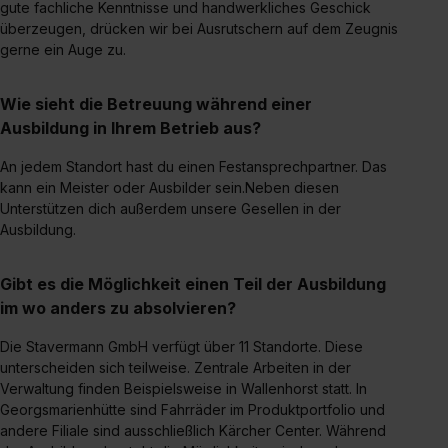
Dienste, ggfs. mit Sitz in den USA, übermittelt werden.
gute fachliche Kenntnisse und handwerkliches Geschick
überzeugen, drücken wir bei Ausrutschern auf dem Zeugnis
Eine Erlaubnis hierfür kannst du auch später noch im
gerne ein Auge zu.
Einzelfall bei dem jeweiligen Inhalt erteilen. Willst du nur
bestimmte Verwendungszwecke zulassen, triff deine
Wie sieht die Betreuung während einer
Auswahl über die Checkboxen und klick auf „Auswahl
Ausbildung in Ihrem Betrieb aus?
erlauben“. Die Einwilligung zur Platzierung von Cookies
der Kategorien „Präferenzen“, „Statistiken“ und „Social
An jedem Standort hast du einen Festansprechpartner. Das
Media und Marketing“ umfasst hierbei die Einwilligung
kann ein Meister oder Ausbilder sein.Neben diesen
zur Übermittlung deiner Daten in die USA (Art. 49 Abs. 1
Unterstützen dich außerdem unsere Gesellen in der
S. 1 lit. a) DS-GVO). Die USA verfügen über kein
Ausbildung.
angemessenes Datenschutzniveau (EuGH – Schrems
II). Du kannst die von dir erteilte Einwilligung jederzeit mit
Gibt es die Möglichkeit einen Teil der Ausbildung
Wirkung für die Zukunft ganz oder teilweise über unsere
im wo anders zu absolvieren?
Datenschutzerklärung unter dem Punkt „Datenschutz-
Einstellungen“ widerrufen. Weitere Informationen zu den
Die Stavermann GmbH verfügt über 11 Standorte. Diese
einzelnen Cookies findest du durch Klick auf „Details
unterscheiden sich teilweise. Zentrale Arbeiten in der
Verwaltung finden Beispielsweise in Wallenhorst statt. In
zeigen“. Weitere Informationen:
Datenschutzerklärung
,
Georgsmarienhütte sind Fahrräder im Produktportfolio und
Impressum
.
andere Filiale sind ausschließlich Kärcher Center. Während