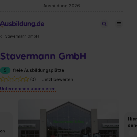
Ausbildung 2026
Stellen finden
Stavermann GmbH
Stavermann GmbH
5
freie Ausbildungsplätze
(0)
Jetzt bewerten
Unternehmen abonnieren
Hier
seh
von