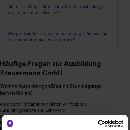
Gibt es die Möglichkeit einen Teil der Ausbildung im
wo anders zu absolvieren?
Wie groß sind die Chancen nach fertiger Ausbildung
bei Ihnen übernommen zu werden?
Häufige Fragen zur Ausbildung –
Stavermann GmbH
Welche Ausbildungen/Dualen Studiengänge
bieten Sie an?
An unseren 11 Standorten bieten wir folgende
Ausbildungsberufe an:- Land- und
Baumaschinenmechatroniker (m/w/d)- Kaufleute für
Büromanagement - Fachkraft für Lagerlogistik-
Einzelhandelskaufleute- Zweiradmechatroniker (m/w/d) *nur