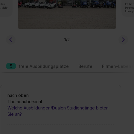
rden.
Ich bin
n. Mehr
Persone
Infos gi
1
/2
5
freie Ausbildungsplätze
Berufe
Firmen-Lebens
nach oben
Themenübersicht
Welche Ausbildungen/Dualen Studiengänge bieten
Sie an?