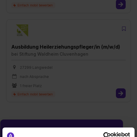
Ausbildung Heilerziehungspfleger/in (m/w/d)
bei
Stiftung Waldheim Cluvenhagen
27299 Langwedel
nach Absprache
1 freier Platz
Du möchtest neue Stellen automatisch
zugeschickt bekommen?