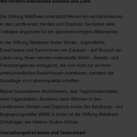
erforderliche personenbezogene Daten an Social Media
Wir fördern individuelle Stärken und Ziele
Dienste, ggfs. mit Sitz in den USA, übermittelt werden.
Eine Erlaubnis hierfür kannst du auch später noch im
Die Stiftung Waldheim unterstützt Menschen mit Behinderung
Einzelfall bei dem jeweiligen Inhalt erteilen. Willst du nur
in den Landkreisen Verden und Diepholz. Sie bietet viele
bestimmte Verwendungszwecke zulassen, triff deine
Teilhabe-Angebote für ein gleichberechtigtes Miteinander.
Auswahl über die Checkboxen und klick auf „Auswahl
In der Stiftung Waldheim finden Kinder, Jugendliche,
erlauben“. Die Einwilligung zur Platzierung von Cookies
Erwachsene und Senior:innen ein Zuhause – auf Wunsch ein
der Kategorien „Präferenzen“, „Statistiken“ und „Social
Leben lang. Ihnen werden individuelle Wohn-, Arbeits- und
Media und Marketing“ umfasst hierbei die Einwilligung
Freizeitangebote ermöglicht, die sich nicht nur an ihren
zur Übermittlung deiner Daten in die USA (Art. 49 Abs. 1
unterschiedlichen Bedürfnissen orientieren, sondern die
S. 1 lit. a) DS-GVO). Die USA verfügen über kein
Grundlage von Lebensqualität schaffen.
angemessenes Datenschutzniveau (EuGH – Schrems
II). Du kannst die von dir erteilte Einwilligung jederzeit mit
Neben besonderen Wohnformen, drei Tagesförderstätten,
Wirkung für die Zukunft ganz oder teilweise über unsere
zwei Tagesstätten, Assistenz beim Wohnen in den
Datenschutzerklärung unter dem Punkt „Datenschutz-
Landkreisen Verden und Diepholz sowie der Beratungs- und
Einstellungen“ widerrufen. Weitere Informationen zu den
Begegnungsstätte WABE in Achim ist die Stiftung Waldheim
einzelnen Cookies findest du durch Klick auf „Details
Schulträger der Helene-Grulke-Schule.
zeigen“. Weitere Informationen:
Datenschutzerklärung
,
Gestaltungsfreiräume und Teamarbeit
Impressum
.