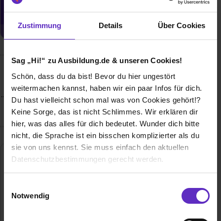
Jetzt aktivieren
Zustimmung
Details
Über Cookies
Sag „Hi!“ zu Ausbildung.de & unseren Cookies!
Wusstest du schon, dass...
Schön, dass du da bist! Bevor du hier ungestört
weitermachen kannst, haben wir ein paar Infos für dich.
...man in sozialen Berufen mehr Geld verdient als die meisten
Du hast vielleicht schon mal was von Cookies gehört!?
annehmen?
Keine Sorge, das ist nicht Schlimmes. Wir erklären dir
hier, was das alles für dich bedeutet. Wunder dich bitte
nicht, die Sprache ist ein bisschen komplizierter als du
sie von uns kennst. Sie muss einfach den aktuellen
Datenschutzbestimmungen gerecht werden.
Die Nutzung von Cookies auf Ausbildung.de
Einwilligungsauswahl
Notwendig
Wir verwenden Cookies zur technischen Funktion
unserer Webseite („Notwendig“), um von dir bei