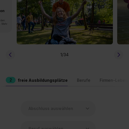
von
rden.
n. Mehr
1
/34
2
freie Ausbildungsplätze
Berufe
Firmen-Leben