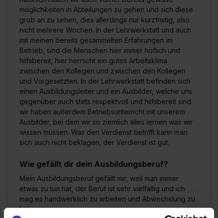
möglichkeiten in Abteilungen zu gehen und sich diese
grob an zu sehen, dies allerdings nur kurzfristig, also
nicht mehrere Wochen. In der Lehrwerkstatt und auch
mit meinen bereits gesammelten Erfahrungen im
Betrieb, sind die Menschen hier immer höflich und
hilfsbereit, hier herrscht ein gutes Arbeitsklima
zwischen den Kollegen und zwischen den Kollegen
und Vorgesetzten. In der Lehrwerkstatt befinden sich
einen Ausbildungsleiter und ein Ausbilder, welche uns
gegenüber auch stets respektvoll und hilfsbereit sind.
wir haben außerdem Betriebsunterricht mit unserem
Ausbilder, bei dem wir so ziemlich alles lernen was wir
wissen müssen. Was den Verdienst betrifft kann man
sich auch nicht beklagen, der Verdienst ist gut.
Wie gefällt dir dein Ausbildungsberuf?
Mein Ausbildungsberuf gefällt mir, weil man immer
etwas zu tun hat, der Beruf ist sehr vielfältig und ich
mag es handwerklich zu arbeiten und Abwechslung zu
haben.