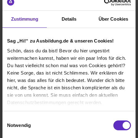
STOCKO CONTACT GmbH & Co. KG
Zustimmung
Details
Über Cookies
Betriebsinterne Ausbildung
Hellenthal
Sag „Hi!“ zu Ausbildung.de & unseren Cookies!
2023
7 Std. pro Tag
Schön, dass du da bist! Bevor du hier ungestört
weitermachen kannst, haben wir ein paar Infos für dich.
Noch in der Ausbildung
Du hast vielleicht schon mal was von Cookies gehört!?
Keine Sorge, das ist nicht Schlimmes. Wir erklären dir
hier, was das alles für dich bedeutet. Wunder dich bitte
nicht, die Sprache ist ein bisschen komplizierter als du
sie von uns kennst. Sie muss einfach den aktuellen
Ich würde diese Firma
Datenschutzbestimmungen gerecht werden.
weiterempfehlen!
Die Nutzung von Cookies auf Ausbildung.de
Einwilligungsauswahl
Notwendig
Wir verwenden Cookies zur technischen Funktion