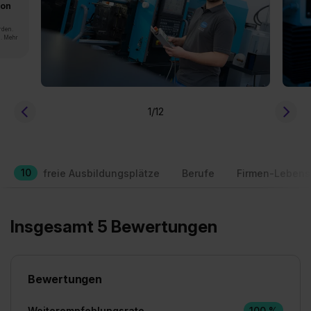
von
rden.
n. Mehr
1
/12
10
freie Ausbildungsplätze
Berufe
Firmen-Lebens
Insgesamt 5 Bewertungen
Bewertungen
Weiterempfehlungsrate
100 %