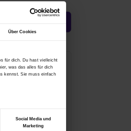
Jetzt aktivieren
Über Cookies
 für dich. Du hast vielleicht
er, was das alles für dich
uns kennst. Sie muss einfach
r bei Benutzung der
lsunder
bseite zu analysieren
Social Media und
ungsbaugesellschaft mbH
ür soziale Medien, Werbung
Marketing
und Marketing“). Unsere
straße 27