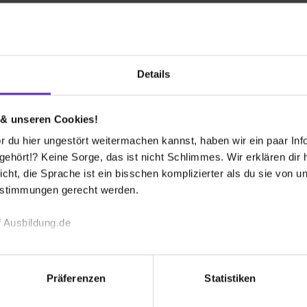
 bekommen?
Details
 & unseren Cookies!
baugesellschaft mbH
 du hier ungestört weitermachen kannst, haben wir ein paar Infos
hört!? Keine Sorge, das ist nicht Schlimmes. Wir erklären dir hi
icht, die Sprache ist ein bisschen komplizierter als du sie von 
vice- und zukunftsorientiertes
estimmungen gerecht werden.
waltens. Mit einem Bestand von ca. 8.600
sige Wohnungsunternehmen.
 Ausbildung.de
echnischen Funktion unserer Webseite („Notwendig“), um von di
ng mit Wohnraum zu sozial verträglichen
Stra
lungen zu speichern ( „Präferenzen“), die Zugriffe auf unsere We
Präferenzen
Statistiken
uantitativ ausreichenden Angebots an Wohnungen,
Wohn
ionen zu deiner Verwendung unserer Website an unsere Partner f
und um Inhalte und Anzeigen zu personalisieren („Social Media 
Hafen