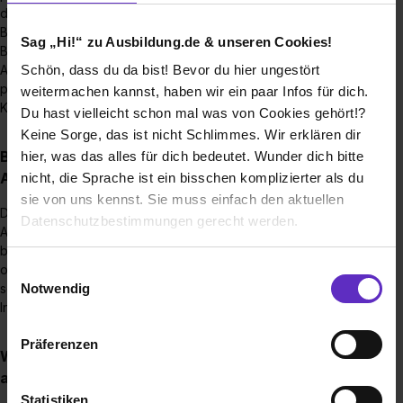
das kein Problem. Wir melden uns bei dir und sagen
Bescheid, welche Dokumente uns noch fehlen. Wenn deine
Sag „Hi!“ zu Ausbildung.de & unseren Cookies!
Bewerbung vollständig ist, leiten wir diese an die zuständige
Ansprechperson weiter. Wenn du zu uns und auch wir zu dir
Schön, dass du da bist! Bevor du hier ungestört
passen könnten, bekommst du eine Einladung zu einem
weitermachen kannst, haben wir ein paar Infos für dich.
Kennenlerngespräch.
Du hast vielleicht schon mal was von Cookies gehört!?
Keine Sorge, das ist nicht Schlimmes. Wir erklären dir
Bis wann muss man sich für einen
hier, was das alles für dich bedeutet. Wunder dich bitte
Ausbildungsplatz bewerben?
nicht, die Sprache ist ein bisschen komplizierter als du
sie von uns kennst. Sie muss einfach den aktuellen
Die erste Bewerbungsphase findet meist im
Datenschutzbestimmungen gerecht werden.
August/September des Vorjahres statt. Du kannst dich am
besten immer an den jeweiligen Bewerbungsfristen
Die Nutzung von Cookies auf Ausbildung.de
orientieren. Falls aktuell keine Ausbildungsstellen online sein
Einwilligungsauswahl
Notwendig
sollten, freuen wir uns aber auch immer über eine
Initiativbewerbung von dir!
Wir verwenden Cookies zur technischen Funktion
unserer Webseite („Notwendig“), um von dir bei
Präferenzen
Benutzung der Webseite getroffenen Einstellungen zu
Wie viele Ausbildungsstellen werden jährlich
speichern ( „Präferenzen“), die Zugriffe auf unsere
ausgeschrieben?
Webseite zu analysieren („Statistiken“), um
Statistiken