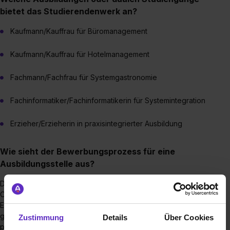
bietet das Studierendenwerk an?
Kaufmann/Kauffrau für Büromanagement
Kaufmann/Kauffrau für Hotelmanagement
Fachmann/Fachfrau für Systemgastronomie
Fachinformatiker/Fachinformatikerin für Systemintegration
Erzieher/Erzieherin in praxisintegrierter Ausbildung
Wie sieht der Bewerbungsprozess für eine
Ausbildungsstelle aus?
Deine Bewerbung sendest du uns am besten über das
Onlineformular zu. Direkt danach bekommst du eine
Eingangsbestätigung, damit du sicher sein kannst, dass alles
geklappt hat. Wir schauen uns deine Bewerbung an und
Zustimmung
Details
Über Cookies
prüfen, ob alle wichtigen Unterlagen vorliegen. Falls nicht, ist