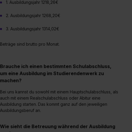
1. Ausbildungsjahr 1218,26€
bestimmte Verwendungszwecke zulassen, triff deine
Auswahl über die Checkboxen und klick auf „Auswahl
2. Ausbildungsjahr 1268,20€
erlauben“. Die Einwilligung zur Platzierung von Cookies
der Kategorien „Präferenzen“, „Statistiken“ und „Social
3. Ausbildungsjahr 1314,02€
Media und Marketing“ umfasst hierbei die Einwilligung
zur Übermittlung deiner Daten in die USA (Art. 49 Abs. 1
Beträge sind brutto pro Monat.
S. 1 lit. a) DS-GVO). Die USA verfügen über kein
angemessenes Datenschutzniveau (EuGH – Schrems
II). Du kannst die von dir erteilte Einwilligung jederzeit mit
Brauche ich einen bestimmten Schulabschluss,
Wirkung für die Zukunft ganz oder teilweise über unsere
um eine Ausbildung im Studierendenwerk zu
Datenschutzerklärung unter dem Punkt „Datenschutz-
machen?
Einstellungen“ widerrufen. Weitere Informationen zu den
einzelnen Cookies findest du durch Klick auf „Details
Bei uns kannst du sowohl mit einem Hauptschulabschluss, als
auch mit einem Realschulabschluss oder Abitur eine
zeigen“. Weitere Informationen:
Datenschutzerklärung
,
Ausbildung starten. Das kommt ganz auf den jeweiligen
Impressum
.
Ausbildungsberuf an.
Wie sieht die Betreuung während der Ausbildung