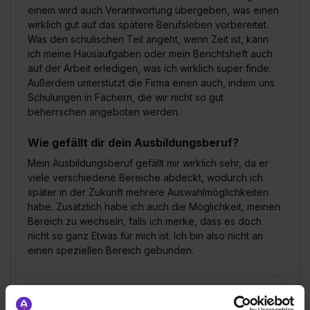
einem wird auch Verantwortung übergeben, was einen
wirklich gut auf das spätere Berufsleben vorbereitet.
Was den schulischen Teil angeht, wenn Zeit ist, kann
ich meine Hausaufgaben oder mein Berichtsheft auch
auf der Arbeit erledigen, was ich wirklich super finde.
Außerdem unterstützt die Firma einen auch, indem uns
Schulungen in Fächern, die wir nicht so gut
beherrschen angeboten werden.
Wie gefällt dir dein Ausbildungsberuf?
Mein Ausbildungsberuf gefällt mir wirklich sehr, da er
viele verschiedene Bereiche abdeckt, wodurch ich
später in der Zukunft mehrere Auswahlmöglichkeiten
habe. Zusätzlich habe ich auch die Möglichkeit, meinen
Bereich zu wechseln, falls ich merke, dass es doch
nicht so ganz Etwas für mich ist. Ich bin also nicht an
einen speziellen Bereich gebunden.
Suding & Soeken GmbH & Co. KG