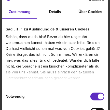
Klassische duale Berufsausbildung
Zustimmung
Details
Über Cookies
Bremen
2023
8 Std. pro Tag
Sag „Hi!“ zu Ausbildung.de & unseren Cookies!
Noch in der Ausbildung
Schön, dass du da bist! Bevor du hier ungestört
weitermachen kannst, haben wir ein paar Infos für dich.
Verdienst
Du hast vielleicht schon mal was von Cookies gehört!?
2. Ausbildungsjahr:
1000€
Keine Sorge, das ist nicht Schlimmes. Wir erklären dir
3. Ausbildungsjahr:
1050€
hier, was das alles für dich bedeutet. Wunder dich bitte
nicht, die Sprache ist ein bisschen komplizierter als du
sie von uns kennst. Sie muss einfach den aktuellen
Datenschutzbestimmungen gerecht werden.
Ich würde diese Firma
weiterempfehlen!
Die Nutzung von Cookies auf Ausbildung.de
Einwilligungsauswahl
Notwendig
Wir verwenden Cookies zur technischen Funktion
unserer Webseite („Notwendig“), um von dir bei