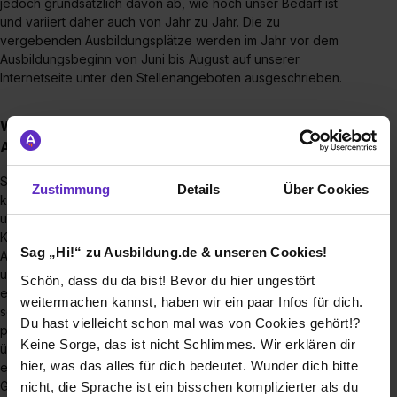
jedoch grundsätzlich davon ab, wie hoch unser Bedarf ist
und variiert daher auch von Jahr zu Jahr. Die zu
vergebenden Ausbildungsplätze werden im Jahr vor dem
Ausbildungsbeginn von Juni bis August auf unserer
Internetseite unter den Stellenangeboten ausgeschrieben.
Wie sieht der Bewerbungsprozess für eine
Ausbildungsstelle bei Ihnen aus?
Sie können sich gerne per E-Mail über
Zustimmung
Details
Über Cookies
karriere@salzwerke.de bewerben. Außerdem finden Sie auf
unserer Hompage unter der Rubrik Unternehmen/Jobs und
Karriere/Ausbildung im SWS Konzern alle unsere
Sag „Hi!“ zu Ausbildung.de & unseren Cookies!
Ausbildungsangebote. Ihre eingehende Bewerbung wird in
unserem System erfasst. Danach erhalten Sie
Schön, dass du da bist! Bevor du hier ungestört
eine Eingangsbestätigung. Im ersten Schritt überprüfen wir
weitermachen kannst, haben wir ein paar Infos für dich.
sorgfältig, ob Sie für uns der passende Bewerber oder die
Du hast vielleicht schon mal was von Cookies gehört!?
passende Bewerberin sind. Wenn uns Ihre Unterlagen
Keine Sorge, das ist nicht Schlimmes. Wir erklären dir
überzeugt haben, werden Sie zu einem Einstellungstest
hier, was das alles für dich bedeutet. Wunder dich bitte
eingeladen. Danach geht es mit einem persönlichen
Gespräch und einer Gruppenübung weiter. Wenn Sie
nicht, die Sprache ist ein bisschen komplizierter als du