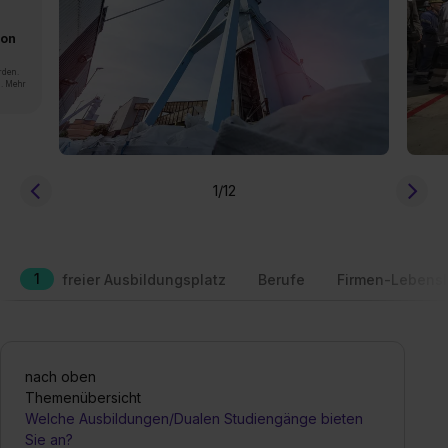
von
rden.
n. Mehr
1
/12
1
freier Ausbildungsplatz
Berufe
Firmen-Lebensl
nach oben
Themenübersicht
Welche Ausbildungen/Dualen Studiengänge bieten
Sie an?