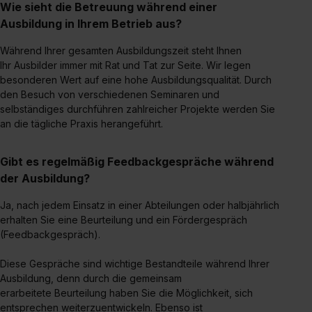
II). Du kannst die von dir erteilte Einwilligung jederzeit mit
Wie sieht die Betreuung während einer
Wirkung für die Zukunft ganz oder teilweise über unsere
Ausbildung in Ihrem Betrieb aus?
Datenschutzerklärung unter dem Punkt „Datenschutz-
Während Ihrer gesamten Ausbildungszeit steht Ihnen
Einstellungen“ widerrufen. Weitere Informationen zu den
Ihr Ausbilder immer mit Rat und Tat zur Seite. Wir legen
einzelnen Cookies findest du durch Klick auf „Details
besonderen Wert auf eine hohe Ausbildungsqualität. Durch
zeigen“. Weitere Informationen:
Datenschutzerklärung
,
den Besuch von verschiedenen Seminaren und
Impressum
.
selbständiges durchführen zahlreicher Projekte werden Sie
an die tägliche Praxis herangeführt.
Gibt es regelmäßig Feedbackgespräche während
der Ausbildung?
Ja, nach jedem Einsatz in einer Abteilungen oder halbjährlich
erhalten Sie eine Beurteilung und ein Fördergespräch
(Feedbackgespräch).
Diese Gespräche sind wichtige Bestandteile während Ihrer
Ausbildung, denn durch die gemeinsam
erarbeitete Beurteilung haben Sie die Möglichkeit, sich
entsprechen weiterzuentwickeln. Ebenso ist