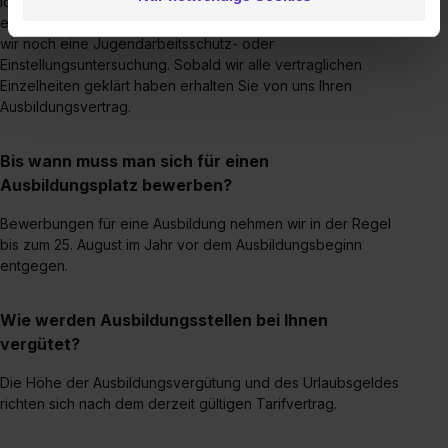
lösen. Ist alles gut verlaufen, werden wir Ihnen die
Datenverarbeitung für alle genannten
erfreuliche Nachricht telefonisch mitteilen. Danach benötigen
wir noch eine Jugendarbeitsschutz- oder
Verwendungszwecke (ausgenommen „Notwendig“) zu. .
Einstellungsuntersuchung. Sobald wir alle vertraglichen
In diesem Fall sowie bei der separaten Aktivierung von
Einzelheiten geklärt haben erhalten Sie von uns Ihren
„Social Media und Marketing“ bist du auch damit
Ausbildungsvertrag.
einverstanden, dass dir nach Setzen der Cookies externe
Inhalte (z.B. Videos oder Posts) angezeigt und hierfür
Bis wann muss man sich für einen
erforderliche personenbezogene Daten an Social Media
Ausbildungsplatz bewerben?
Dienste, ggfs. mit Sitz in den USA, übermittelt werden.
Eine Erlaubnis hierfür kannst du auch später noch im
Bewerbungen für eine Ausbildung nehmen wir in der Regel
Einzelfall bei dem jeweiligen Inhalt erteilen. Willst du nur
bis zum 25. August im Jahr vor dem Ausbildungsbeginn
bestimmte Verwendungszwecke zulassen, triff deine
entgegen.
Auswahl über die Checkboxen und klick auf „Auswahl
erlauben“. Die Einwilligung zur Platzierung von Cookies
Wie werden Ausbildungsstellen bei Ihnen
der Kategorien „Präferenzen“, „Statistiken“ und „Social
vergütet?
Media und Marketing“ umfasst hierbei die Einwilligung
zur Übermittlung deiner Daten in die USA (Art. 49 Abs. 1
Die Höhe der Ausbildungsvergütung und des Urlaubsgeldes
richten sich nach dem derzeit gültigen Tarifvertrag.
S. 1 lit. a) DS-GVO). Die USA verfügen über kein
angemessenes Datenschutzniveau (EuGH – Schrems