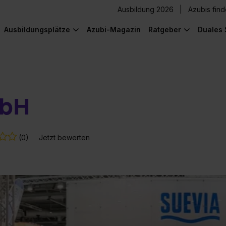
Ausbildung 2026
Azubis fin
Ausbildungsplätze
Azubi-Magazin
Ratgeber
Duales 
mbH
(0)
Jetzt bewerten
) was Cooles zu sehen!
) was Cooles zu sehen!