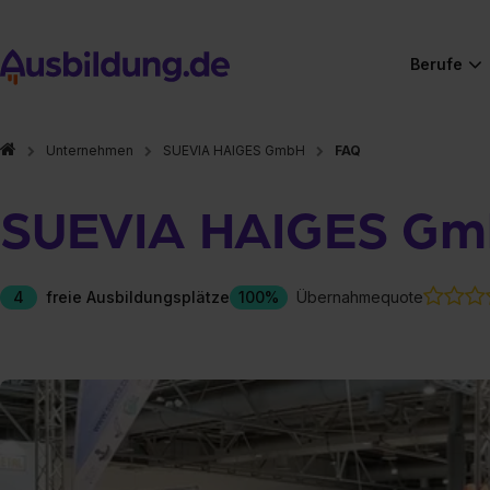
Berufe
Unternehmen
SUEVIA HAIGES GmbH
FAQ
SUEVIA HAIGES G
4
freie Ausbildungsplätze
100%
Übernahmequote
Hier gibt es (eigentlich
Hier gibt es (eigentlich