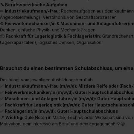
🔧 Berufsspezifische Aufgaben
✏
Industriekaufmann/-frau:
Rechenaufgaben aus dem kaufmännis
Angebotserstellung), Verständnis von Geschäftsprozessen
⚙
Feinwerkmechaniker/in & Maschinen- und Anlagenführer/in
Denken, einfache Physik- und Mechanik-Fragen
📦
Fachkraft für Lagerlogistik & Fachlagerist/in:
Grundrechenarte
Lagerkapazitäten), logisches Denken, Organisation
Brauchst du einen bestimmten Schulabschluss, um eine
Das hängt vom jeweiligen Ausbildungsberuf ab.
✅
Industriekaufmann/-frau (m/w/d):
Mittlere Reife oder (Fach-
✅
Feinwerkmechaniker/in (m/w/d):
Guter Hauptschulabschluss
✅
Maschinen- und Anlagenführer/in (m/w/d):
Guter Hauptschul
✅
Fachkraft für Lagerlogistik (m/w/d):
Guter Hauptschulabschlu
✅
Fachlagerist/in (m/w/d):
Guter
Hauptschulabschluss
📍
Wichtig:
Gute Noten in Mathe, Technik oder Wirtschaft sind von V
Motivation, dein Interesse am Beruf und dein Engagement! 💡😊