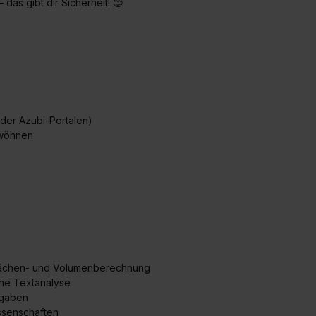
das gibt dir Sicherheit! 😊
widerrufen. Weitere Informationen zu den einzelnen Cookies find
formationen:
Datenschutzerklärung
,
Impressum
.
oder Azubi-Portalen)
ewöhnen
Flächen- und Volumenberechnung
che Textanalyse
fgaben
ssenschaften