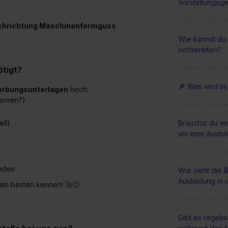
Vorstellungsg
Fachrichtung Maschinenformguss
Wie kannst du 
vorbereiten?
tigt?
🔎 Was wird im
rbungsunterlagen
hoch:
ernen?)
ell)
Brauchst du e
um eine Ausbi
anden
Wie sieht die
Ausbildung in 
 am besten kennen! 🚀😊
Gibt es regel