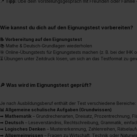
📍
Tipp:
Übe dein Vorstellungsgespräch mit Freunden oder Familie – 
„Datenschutz-Einstellungen“ 
„Details zeigen“. Weitere In
Wie kannst du dich auf den Eignungstest vorbereiten?
📝 Vorbereitung auf den Eignungstest
📚 Mathe & Deutsch-Grundlagen wiederholen
🎯 Online-Übungstests für Eignungstests machen (z. B. bei der IHK 
⏳ Übungen unter Zeitdruck lösen, um sich an das Testformat zu g
🔎 Was wird im Eignungstest geprüft?
Je nach Ausbildungsberuf enthält der Test verschiedene Bereiche:
📊 Allgemeine schulische Aufgaben (Grundwissen)
➡
Mathematik
– Grundrechenarten, Dreisatz, Prozentrechnung, 
➡
Deutsch
– Leseverständnis, Rechtschreibung, Grammatik, einfa
➡
Logisches Denken
– Mustererkennung, Zahlenreihen, Rätselau
➡
Allgemeinwissen
– Fragen zu Wirtschaft, Technik oder Naturwi