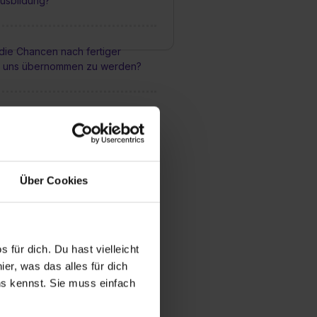
usbildung?
die Chancen nach fertiger
i uns übernommen zu werden?
ach der Ausbildung? Kann ich
wickeln?
Über Cookies
erbildungsmöglichkeiten gibt es
ende in unserem Unternehmen?
ss man sich für einen
 für dich. Du hast vielleicht
atz bewerben?
er, was das alles für dich
uns kennst. Sie muss einfach
usbildungsstellen werden jährlich