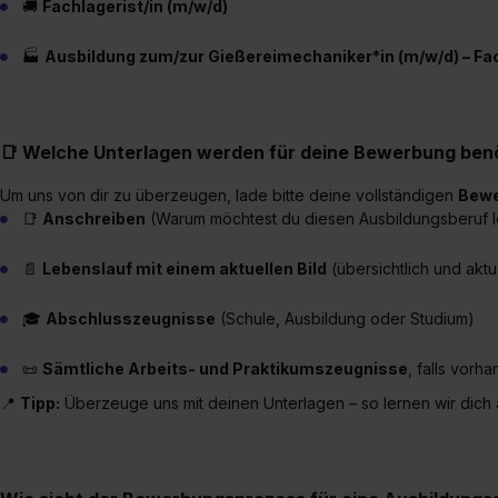
🚚
Fachlagerist/in (m/w/d)
🏭
Ausbildung zum/zur Gießereimechaniker*in (m/w/d) – 
📑 Welche Unterlagen werden für deine Bewerbung benö
Um uns von dir zu überzeugen, lade bitte deine vollständigen
Bewe
📑
Anschreiben
(Warum möchtest du diesen Ausbildungsberuf l
📄
Lebenslauf mit einem aktuellen Bild
(übersichtlich und aktu
🎓
Abschlusszeugnisse
(Schule, Ausbildung oder Studium)
📜
Sämtliche Arbeits- und Praktikumszeugnisse
, falls vorh
📍
Tipp:
Überzeuge uns mit deinen Unterlagen – so lernen wir dich