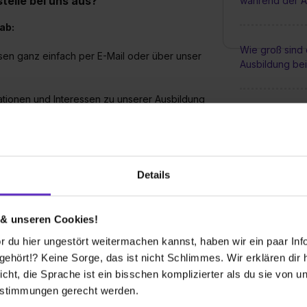
telle bei uns aus?
während der A
ab:
Wie groß sind 
en ganz einfach per E-Mail oder über unser
Ausbildung be
ationen und Interessen zu unserer Ausbildung
Was passiert n
mich weiterent
 Zusätzlich absolvierst du – je nach
chen und praktischen Fähigkeiten prüfen.
Details
🚀Was für Weit
axistag oder ein Probearbeiten zu
für Auszubild
 & unseren Cookies!
glich mit einer Entscheidung. Falls du uns
📅 Bis wann mu
 du hier ungestört weitermachen kannst, haben wir ein paar Infos
vertrag!
Ausbildungspl
hört!? Keine Sorge, das ist nicht Schlimmes. Wir erklären dir hi
n einer
Vorbereitungswoche bei der IHK
teil.
icht, die Sprache ist ein bisschen komplizierter als du sie von 
ste wichtige Grundlagen.
estimmungen gerecht werden.
 werde Teil unseres Teams!
😊
🎓 Wie viele A