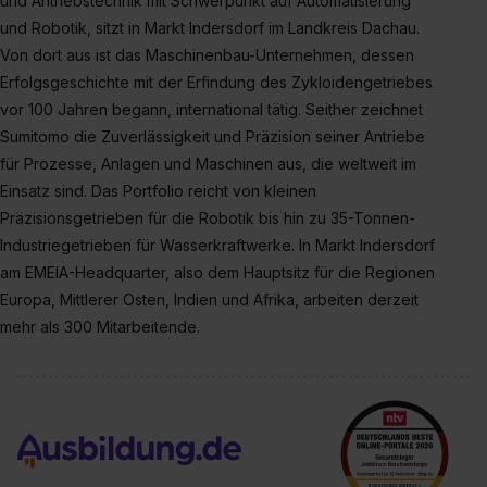
und Antriebstechnik mit Schwerpunkt auf Automatisierung
Einzelfall bei dem jeweiligen Inhalt erteilen. Willst du nur
und Robotik, sitzt in Markt Indersdorf im Landkreis Dachau.
bestimmte Verwendungszwecke zulassen, triff deine
Auswahl über die Checkboxen und klick auf „Auswahl
Von dort aus ist das Maschinenbau-Unternehmen, dessen
erlauben“. Die Einwilligung zur Platzierung von Cookies
Erfolgsgeschichte mit der Erfindung des Zykloidengetriebes
der Kategorien „Präferenzen“, „Statistiken“ und „Social
vor 100 Jahren begann, international tätig. Seither zeichnet
Media und Marketing“ umfasst hierbei die Einwilligung
Sumitomo die Zuverlässigkeit und Präzision seiner Antriebe
zur Übermittlung deiner Daten in die USA (Art. 49 Abs. 1
für Prozesse, Anlagen und Maschinen aus, die weltweit im
S. 1 lit. a) DS-GVO). Die USA verfügen über kein
Einsatz sind. Das Portfolio reicht von kleinen
angemessenes Datenschutzniveau (EuGH – Schrems
Präzisionsgetrieben für die Robotik bis hin zu 35-Tonnen-
II). Du kannst die von dir erteilte Einwilligung jederzeit mit
Industriegetrieben für Wasserkraftwerke. In Markt Indersdorf
Wirkung für die Zukunft ganz oder teilweise über unsere
am EMEIA-Headquarter, also dem Hauptsitz für die Regionen
Datenschutzerklärung unter dem Punkt „Datenschutz-
Europa, Mittlerer Osten, Indien und Afrika, arbeiten derzeit
Einstellungen“ widerrufen. Weitere Informationen zu den
mehr als 300 Mitarbeitende.
einzelnen Cookies findest du durch Klick auf „Details
zeigen“. Weitere Informationen:
Datenschutzerklärung
,
Impressum
.