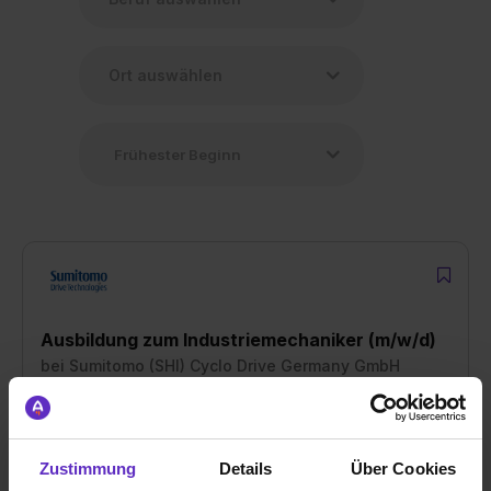
Ausbildung zum Industriemechaniker (m/w/d)
bei
Sumitomo (SHI) Cyclo Drive Germany GmbH
85229 Markt Indersdorf
01.09.2027
Zustimmung
Details
Über Cookies
1 freier Platz