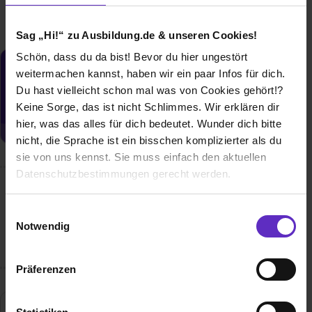
Sag „Hi!“ zu Ausbildung.de & unseren Cookies!
Schön, dass du da bist! Bevor du hier ungestört
Du möchtest neue Stellen automatisch
weitermachen kannst, haben wir ein paar Infos für dich.
zugeschickt bekommen?
Du hast vielleicht schon mal was von Cookies gehört!?
Keine Sorge, das ist nicht Schlimmes. Wir erklären dir
Jetzt aktivieren
hier, was das alles für dich bedeutet. Wunder dich bitte
nicht, die Sprache ist ein bisschen komplizierter als du
sie von uns kennst. Sie muss einfach den aktuellen
Datenschutzbestimmungen gerecht werden.
Wusstest du schon, dass...
Die Nutzung von Cookies auf Ausbildung.de
Einwilligungsauswahl
...du bei uns alle Vorteile eines IG-Metall Unternehmens
Notwendig
genießt.
Wir verwenden Cookies zur technischen Funktion
unserer Webseite („Notwendig“), um von dir bei
Präferenzen
Benutzung der Webseite getroffenen Einstellungen zu
speichern ( „Präferenzen“), die Zugriffe auf unsere
Webseite zu analysieren („Statistiken“), um