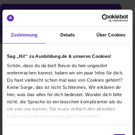
Du möchtest neue Stellen automatisch
zugeschickt bekommen?
Jetzt aktivieren
Zustimmung
Details
Über Cookies
Sag „Hi!“ zu Ausbildung.de & unseren Cookies!
Schön, dass du da bist! Bevor du hier ungestört
weitermachen kannst, haben wir ein paar Infos für dich.
Du hast vielleicht schon mal was von Cookies gehört!?
Keine Sorge, das ist nicht Schlimmes. Wir erklären dir
hier, was das alles für dich bedeutet. Wunder dich bitte
nicht, die Sprache ist ein bisschen komplizierter als du
Sun Chemical
sie von uns kennst. Sie muss einfach den aktuellen
Datenschutzbestimmungen gerecht werden.
Kaiser-Wilhelm-Straße 5
67059 Ludwigshafen am Rhein
Die Nutzung von Cookies auf Ausbildung.de
E-Mail anzeigen
Einwilligungsauswahl