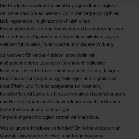
einverstanden, dass dir nach Setzen der Cookies externe
Die Produkte von Sun Chemical begegnen Ihnen täglich –
Inhalte (z.B. Videos oder Posts) angezeigt und hierfür
oft, ohne dass Sie es merken. Ob in der Verpackung Ihres
erforderliche personenbezogene Daten an Social Media
Lieblingssnacks, im glänzenden Finish eines
Dienste, ggfs. mit Sitz in den USA, übermittelt werden.
Kosmetikprodukts oder in hochwertigen Druckerzeugnissen:
Eine Erlaubnis hierfür kannst du auch später noch im
Unsere Farben, Pigmente und Spezialchemikalien sorgen
Einzelfall bei dem jeweiligen Inhalt erteilen. Willst du nur
weltweit für Qualität, Funktionalität und visuelle Wirkung.
bestimmte Verwendungszwecke zulassen, triff deine
Als weltweit führender Anbieter entwickeln wir
Auswahl über die Checkboxen und klick auf „Auswahl
maßgeschneiderte Lösungen für unterschiedlichste
erlauben“. Die Einwilligung zur Platzierung von Cookies
Branchen. Unser Portfolio reicht von hochleistungsfähigen
der Kategorien „Präferenzen“, „Statistiken“ und „Social
Druckfarben für Verpackung, Zeitungen und Digitaldruck
Media und Marketing“ umfasst hierbei die Einwilligung
über Effekt- und Funktionspigmente für Kosmetik,
zur Übermittlung deiner Daten in die USA (Art. 49 Abs. 1
Kunststoffe und Lacke bis hin zu innovativen Beschichtungen
S. 1 lit. a) DS-GVO). Die USA verfügen über kein
und Harzen für industrielle Anwendungen. Auch im Bereich
angemessenes Datenschutzniveau (EuGH – Schrems
Sicherheitsdruck und nachhaltiger
II). Du kannst die von dir erteilte Einwilligung jederzeit mit
Wirkung für die Zukunft ganz oder teilweise über unsere
Verpackungstechnologien setzen wir Maßstäbe.
Datenschutzerklärung unter dem Punkt „Datenschutz-
Was all unsere Produkte verbindet? Ein hoher Anspruch an
Einstellungen“ widerrufen. Weitere Informationen zu den
Qualität, Umweltverträglichkeit und technologische