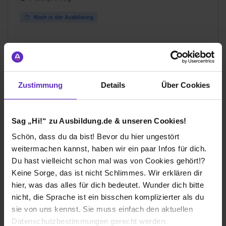
Noch in der Ausbildung
Ich würde diese Firma
Zustimmung
Details
Über Cookies
weiterempfehlen!
Sag „Hi!“ zu Ausbildung.de & unseren Cookies!
Schön, dass du da bist! Bevor du hier ungestört
Wie gefällt dir die Ausbildung bei deiner
weitermachen kannst, haben wir ein paar Infos für dich.
Firma?
Du hast vielleicht schon mal was von Cookies gehört!?
Mir hat die Ausbildung sehr gut gefallen. Die TK ist eine
Keine Sorge, das ist nicht Schlimmes. Wir erklären dir
Familie und man spürt, dass man als Azubi ein
hier, was das alles für dich bedeutet. Wunder dich bitte
vollwertiges Mitglied dieser Familie ist. Man erhält
nicht, die Sprache ist ein bisschen komplizierter als du
Aufgaben, die natürlich herausfordernd sind, aber auch
sie von uns kennst. Sie muss einfach den aktuellen
schaffbar. Durch die gute Betreuung meines Ausbilders
Datenschutzbestimmungen gerecht werden.
fühlte ich mich den Aufgaben immer gewachsen. Durch