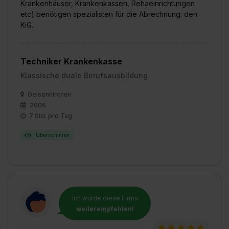
Krankenhäuser, Krankenkassen, Rehaeinrichtungen
Datenschutzerklärung unter dem Punkt „Datenschutz-
etc) benötigen spezialisten für die Abrechnung: den
Einstellungen“ widerrufen. Weitere Informationen zu den
KiG.
einzelnen Cookies findest du durch Klick auf „Details
zeigen“. Weitere Informationen:
Datenschutzerklärung
,
Impressum
.
Techniker Krankenkasse
Klassische duale Berufsausbildung
Gelsenkirchen
2006
7 Std. pro Tag
Übernommen
Ich würde diese Firma
weiterempfehlen!