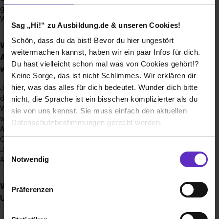
gute Chancen für eure berufliche und persönliche
Weiterentwicklung.
Sag „Hi!“ zu Ausbildung.de & unseren Cookies!
Schön, dass du da bist! Bevor du hier ungestört
Wie gut sind die Chancen, nach der
weitermachen kannst, haben wir ein paar Infos für dich.
Ausbildung/dem Studium übernommen zu
Du hast vielleicht schon mal was von Cookies gehört!?
werden?
Keine Sorge, das ist nicht Schlimmes. Wir erklären dir
hier, was das alles für dich bedeutet. Wunder dich bitte
Jeder Azubi und Dualer Student hat bei uns tarifvertraglich
die Zusicherung auf eine 12-monatige Anschlussbefristung.
nicht, die Sprache ist ein bisschen komplizierter als du
Wenn freie Planstellen zur Verfügung stehen, übernehmen
sie von uns kennst. Sie muss einfach den aktuellen
wir Azubis/Duale Studenten auch in unbefristete
Datenschutzbestimmungen gerecht werden.
Arbeitsverhältnisse. Wer Engagement zeigt, hat sehr gute
Chancen bei uns zu bleiben. Wir konnten in den letzten
Die Nutzung von Cookies auf Ausbildung.de
Einwilligungsauswahl
Jahren nahezu alle Azubi/Dualen Studenten in unbefristete
Notwendig
Arbeitsverhältnisse übernehmen.
Wir verwenden Cookies zur technischen Funktion
unserer Webseite („Notwendig“), um von dir bei
Wie ist die Ausbildung/das Duale Studium in Ihrem
Präferenzen
Benutzung der Webseite getroffenen Einstellungen zu
Unternehmen strukturiert?
speichern ( „Präferenzen“), die Zugriffe auf unsere
Webseite zu analysieren („Statistiken“), um