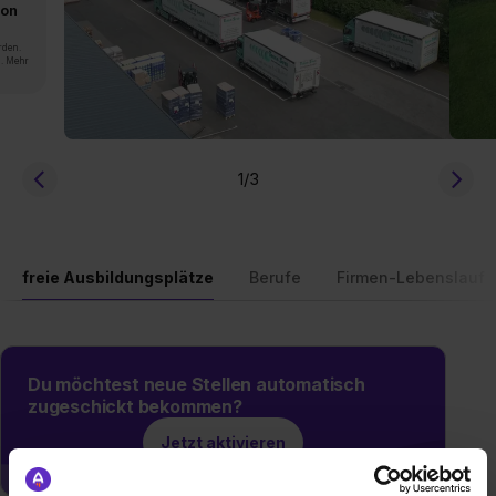
von
rden.
n. Mehr
1
/3
freie Ausbildungsplätze
Berufe
Firmen-Lebenslauf
Du möchtest neue Stellen automatisch
zugeschickt bekommen?
Jetzt aktivieren