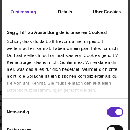
Zustimmung
Details
Über Cookies
Terra Sped GmbH
Virmondstrasse 139
Sag „Hi!“ zu Ausbildung.de & unseren Cookies!
47877 Willich
Schön, dass du da bist! Bevor du hier ungestört
02156958311
weitermachen kannst, haben wir ein paar Infos für dich.
E-Mail anzeigen
Du hast vielleicht schon mal was von Cookies gehört!?
Branche
Logistik / Verkehr
Keine Sorge, das ist nicht Schlimmes. Wir erklären dir
hier, was das alles für dich bedeutet. Wunder dich bitte
nicht, die Sprache ist ein bisschen komplizierter als du
Ausbildung bei Terra Sped GmbH
sie von uns kennst. Sie muss einfach den aktuellen
Datenschutzbestimmungen gerecht werden.
Die TERRA-SPED GmbH ist Ihr zuverlässiger, schneller
und kompetenter Partner für die Bereiche Spedition und
Die Nutzung von Cookies auf Ausbildung.de
Einwilligungsauswahl
Logistik.
Notwendig
Seit 1995 beweisen wir, dass wir unser Geschäft verstehen!
Wir verwenden Cookies zur technischen Funktion
In Nordrhein-Westfalen zählen wir zu den gefragtesten
unserer Webseite („Notwendig“), um von dir bei
Präferenzen