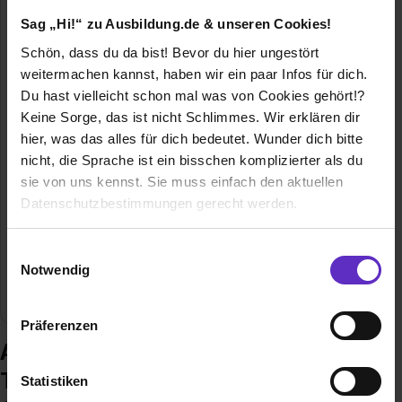
Sag „Hi!“ zu Ausbildung.de & unseren Cookies!
Schön, dass du da bist! Bevor du hier ungestört
weitermachen kannst, haben wir ein paar Infos für dich.
Du hast vielleicht schon mal was von Cookies gehört!?
TH OWL / Technische Hochschule
Keine Sorge, das ist nicht Schlimmes. Wir erklären dir
Ostwestfalen-Lippe
hier, was das alles für dich bedeutet. Wunder dich bitte
Campusallee 12
nicht, die Sprache ist ein bisschen komplizierter als du
32657 Lemgo
sie von uns kennst. Sie muss einfach den aktuellen
05261 702 5825
Datenschutzbestimmungen gerecht werden.
E-Mail anzeigen
Die Nutzung von Cookies auf Ausbildung.de
Mitarbeiter
>800
Einwilligungsauswahl
Notwendig
Wir verwenden Cookies zur technischen Funktion
Branche
Bildung, Forschung, Öffentlicher Dienst
unserer Webseite („Notwendig“), um von dir bei
Präferenzen
Benutzung der Webseite getroffenen Einstellungen zu
Ausbildung bei TH OWL /
speichern ( „Präferenzen“), die Zugriffe auf unsere
Webseite zu analysieren („Statistiken“), um
Technische Hochschule
Statistiken
Informationen zu deiner Verwendung unserer Website an