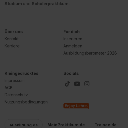
bestimmte Verwendungszwecke zulassen, triff deine
Studium
und
Schülerpraktikum.
Auswahl über die Checkboxen und klick auf „Auswahl
erlauben“. Die Einwilligung zur Platzierung von Cookies
der Kategorien „Präferenzen“, „Statistiken“ und „Social
Media und Marketing“ umfasst hierbei die Einwilligung
Über uns
Für dich
zur Übermittlung deiner Daten in die USA (Art. 49 Abs. 1
Kontakt
Inserieren
S. 1 lit. a) DS-GVO). Die USA verfügen über kein
Karriere
Anmelden
angemessenes Datenschutzniveau (EuGH – Schrems
Ausbildungsbarometer 2026
II). Du kannst die von dir erteilte Einwilligung jederzeit mit
Wirkung für die Zukunft ganz oder teilweise über unsere
Datenschutzerklärung unter dem Punkt „Datenschutz-
Kleingedrucktes
Socials
Einstellungen“ widerrufen. Weitere Informationen zu den
Impressum
einzelnen Cookies findest du durch Klick auf „Details
AGB
zeigen“. Weitere Informationen:
Datenschutzerklärung
,
Datenschutz
Impressum
.
Nutzungsbedingungen
MeinPraktikum.de
Trainee.de
Ausbildung.de