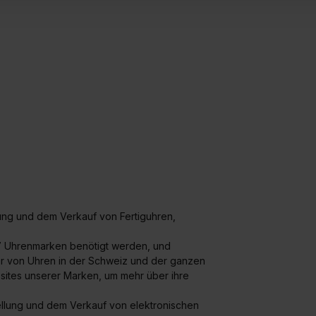
ung zur Übermittlung deiner Daten in die USA (Art. 49 Abs. 1 S. 
enes Datenschutzniveau (EuGH – Schrems II). Du kannst die von 
e Zukunft ganz oder teilweise über unsere Datenschutzerklärung 
widerrufen. Weitere Informationen zu den einzelnen Cookies find
formationen:
Datenschutzerklärung
,
Impressum
.
llung und dem Verkauf von Fertiguhren,
 17 Uhrenmarken benötigt werden, und
er von Uhren in der Schweiz und der ganzen
ites unserer Marken, um mehr über ihre
ellung und dem Verkauf von elektronischen