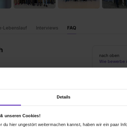
n-Lebenslauf
Interviews
FAQ
h
nach oben
Wie bewerbe i
Was verdient e
Swatch Group 
Details
 Group (Deutschland)?
Was für Zulage
Group (Deutsc
 & unseren Cookies!
 du hier ungestört weitermachen kannst, haben wir ein paar Infos