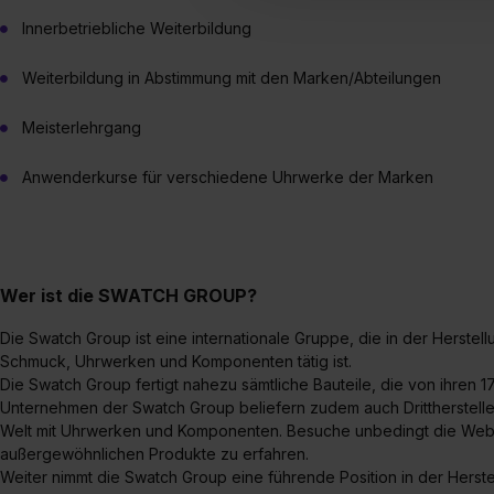
umfasst hierbei die Einwillig
Innerbetriebliche Weiterbildung
verfügen über kein angemess
Weiterbildung in Abstimmung mit den Marken/Abteilungen
jederzeit mit Wirkung für di
„Datenschutz-Einstellungen“ 
Meisterlehrgang
„Details zeigen“. Weitere In
Anwenderkurse für verschiedene Uhrwerke der Marken
Wer ist die SWATCH GROUP?
Die Swatch Group ist eine internationale Gruppe, die in der Herste
Schmuck, Uhrwerken und Komponenten tätig ist.
Die Swatch Group fertigt nahezu sämtliche Bauteile, die von ihren
Unternehmen der Swatch Group beliefern zudem auch Drittherstell
Welt mit Uhrwerken und Komponenten. Besuche unbedingt die Webs
außergewöhnlichen Produkte zu erfahren.
Weiter nimmt die Swatch Group eine führende Position in der Herst