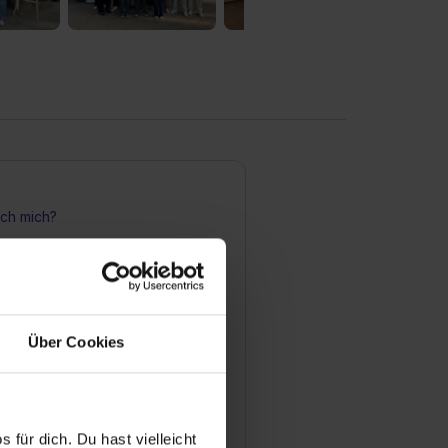
ch mich?
in Auszubildender innerhalb der
(Deutschland)?
Über Cookies
n erhalte ich in der Swatch
hland)?
 für dich. Du hast vielleicht