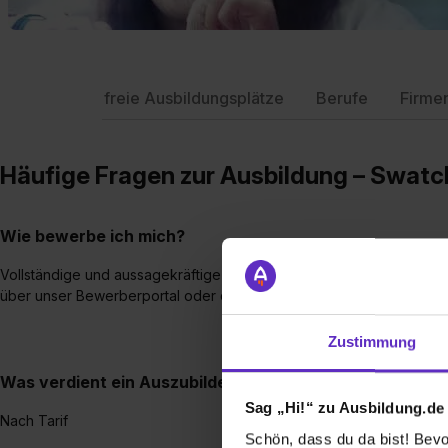
freie Ausbildungsplätze
Berufe
Firme
Häufige Fragen zur Ausbildung – Swatc
Wie bewerbe ich mich?
Vollständige und aussagekräftige Bewerbungsunterlagen,
über unser Bewerberportal oder direkt über Ausbildung.de
Zustimmung
Was verdient ein Auszubildender innerhalb der Swatch
Sag „Hi!“ zu Ausbildung.de
Nach Tarif
Schön, dass du da bist! Bevor