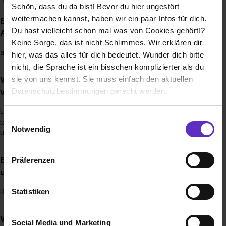
Schön, dass du da bist! Bevor du hier ungestört
weitermachen kannst, haben wir ein paar Infos für dich.
Bis wann muss man sich für einen
Du hast vielleicht schon mal was von Cookies gehört!?
Ausbildungsplatz bewerben?
Keine Sorge, das ist nicht Schlimmes. Wir erklären dir
ab August des Vorjahres
hier, was das alles für dich bedeutet. Wunder dich bitte
nicht, die Sprache ist ein bisschen komplizierter als du
Wie werden Ausbildungsstellen bei Ihnen
sie von uns kennst. Sie muss einfach den aktuellen
vergütet?
Datenschutzbestimmungen gerecht werden.
Unsere Ausbildungsvergütung orientiert sich an der
Die Nutzung von Cookies auf Ausbildung.de
Einwilligungsauswahl
tariflichen Ausbildungsvergütung der Sächsischen Metall-
Notwendig
und Elektroindustrie.
Wir verwenden Cookies zur technischen Funktion
unserer Webseite („Notwendig“), um von dir bei
Brauche ich einen bestimmten Schulabschluss,
Präferenzen
Benutzung der Webseite getroffenen Einstellungen zu
um eine Ausbildung bei Ihnen zu machen?
speichern ( „Präferenzen“), die Zugriffe auf unsere
Webseite zu analysieren („Statistiken“), um
Statistiken
Realschulabschluss
Informationen zu deiner Verwendung unserer Website an
unsere Partner für soziale Medien, Werbung und
Wie sieht die Betreuung während einer
Social Media und Marketing
Analysen weiterzugeben und um Inhalte und Anzeigen zu