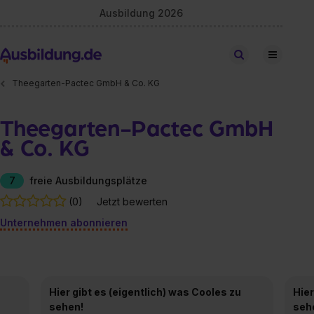
Ausbildung 2026
Stellen finden
Theegarten-Pactec GmbH & Co. KG
Theegarten-Pactec GmbH
& Co. KG
7
freie Ausbildungsplätze
(0)
Jetzt bewerten
Unternehmen abonnieren
Hier gibt es (eigentlich) was Cooles zu
Hier
sehen!
seh