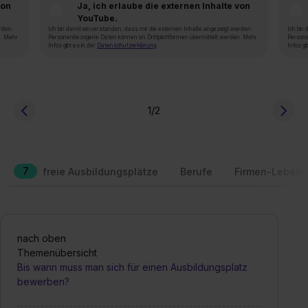
von
Ja, ich erlaube die externen Inhalte von
YouTube.
rden.
Ich bin damit einverstanden, dass mir die externen Inhalte angezeigt werden.
Ich bin
n. Mehr
Personenbezogene Daten können an Drittplattformen übermittelt werden. Mehr
Persone
Infos gibt es in der
Datenschutzerklärung
.
Infos gi
1
/2
7
freie Ausbildungsplätze
Berufe
Firmen-Lebens
nach oben
Themenübersicht
Bis wann muss man sich für einen Ausbildungsplatz
bewerben?