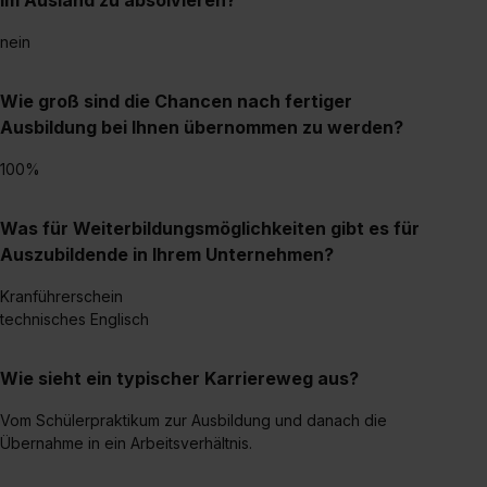
erlauben“. Die Einwilligung zur Platzierung von Cookies
der Kategorien „Präferenzen“, „Statistiken“ und „Social
nein
Media und Marketing“ umfasst hierbei die Einwilligung
zur Übermittlung deiner Daten in die USA (Art. 49 Abs. 1
Wie groß sind die Chancen nach fertiger
S. 1 lit. a) DS-GVO). Die USA verfügen über kein
Ausbildung bei Ihnen übernommen zu werden?
angemessenes Datenschutzniveau (EuGH – Schrems
II). Du kannst die von dir erteilte Einwilligung jederzeit mit
100%
Wirkung für die Zukunft ganz oder teilweise über unsere
Datenschutzerklärung unter dem Punkt „Datenschutz-
Was für Weiterbildungsmöglichkeiten gibt es für
Einstellungen“ widerrufen. Weitere Informationen zu den
Auszubildende in Ihrem Unternehmen?
einzelnen Cookies findest du durch Klick auf „Details
zeigen“. Weitere Informationen:
Datenschutzerklärung
,
Kranführerschein
Impressum
.
technisches Englisch
Wie sieht ein typischer Karriereweg aus?
Vom Schülerpraktikum zur Ausbildung und danach die
Übernahme in ein Arbeitsverhältnis.