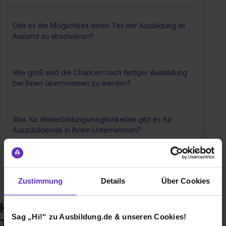
Gibt es die Möglichkeit einen Teil der Ausbildung im
Ausland zu absolvieren?
Wie groß sind die Chancen nach fertiger Ausbildung
bei Ihnen übernommen zu werden?
Was für Weiterbildungsmöglichkeiten gibt es für
Auszubildende in Ihrem Unternehmen?
Wie sieht ein typischer Karriereweg aus?
Zustimmung
Details
Über Cookies
Häufige Fragen zur Ausbildung –
Sag „Hi!“ zu Ausbildung.de & unseren Cookies!
Theegarten-Pactec GmbH & Co. KG