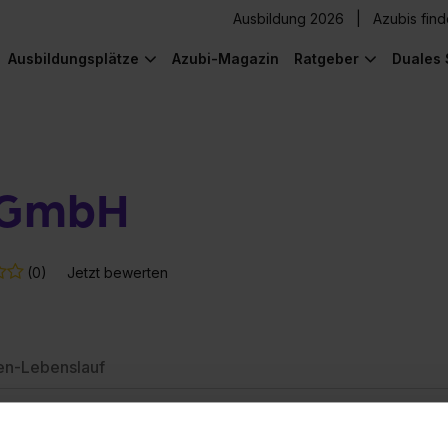
Ausbildung 2026
Azubis fin
Ausbildungsplätze
Azubi-Magazin
Ratgeber
Duales 
 GmbH
(0)
Jetzt bewerten
en-Lebenslauf