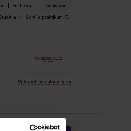
den
Für Lehrer
Anmelden
Studium
Schülerpraktikum
Stellen finden
Unternehmen abonnieren