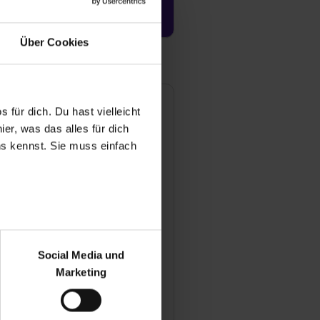
Jetzt aktivieren
Über Cookies
heobald Software GmbH
 für dich. Du hast vielleicht
er, was das alles für dich
rnerstraße 50
182 Stuttgart
uns kennst. Sie muss einfach
49 711 4605990
Mail anzeigen
ündungsjahr
04
r bei Benutzung der
bseite zu analysieren
tarbeiter
Social Media und
-50
ür soziale Medien, Werbung
Marketing
und Marketing“). Unsere
anche
 bereitgestellt hast oder die
 / EDV
ookies zulassen“ stimmst du