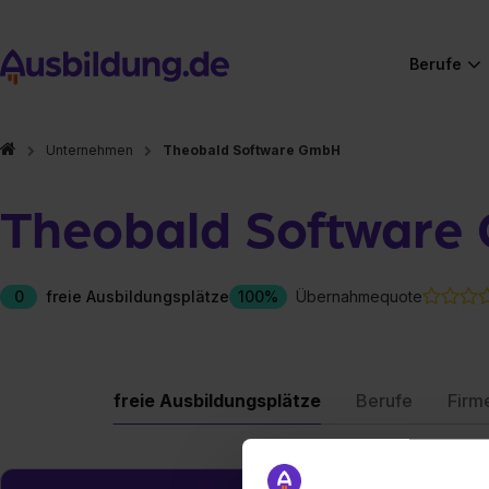
Berufe
Unternehmen
Theobald Software GmbH
Theobald Software
0
freie Ausbildungsplätze
100%
Übernahmequote
freie Ausbildungsplätze
Berufe
Firm