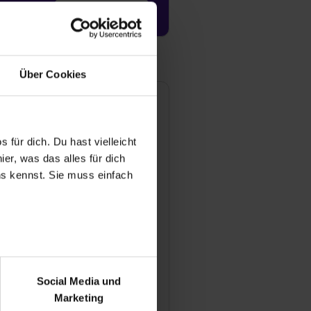
Jetzt aktivieren
Über Cookies
hiekötter Druck GmbH &
o. KG
 der Kleimannbrücke 32
 für dich. Du hast vielleicht
157 Münster
er, was das alles für dich
uns kennst. Sie muss einfach
251141460
Mail anzeigen
ündungsjahr
79
tarbeiter
r bei Benutzung der
bseite zu analysieren
Social Media und
ür soziale Medien, Werbung
satz
Marketing
und Marketing“). Unsere
000.000