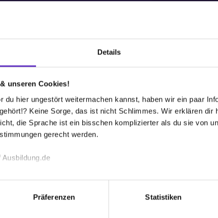
 bekommen?
Details
& Co. KG
T
C
 & unseren Cookies!
en und mittleren Auflagen aus dem Qualitätssegment.
-Schichtbetrieb.
An
 du hier ungestört weitermachen kannst, haben wir ein paar Infos
48
hört!? Keine Sorge, das ist nicht Schlimmes. Wir erklären dir hi
icht, die Sprache ist ein bisschen komplizierter als du sie von 
0
estimmungen gerecht werden.
E-
Gr
 Ausbildung.de
18
Mi
echnischen Funktion unserer Webseite („Notwendig“), um von di
65
lungen zu speichern ( „Präferenzen“), die Zugriffe auf unsere We
Präferenzen
Statistiken
ionen zu deiner Verwendung unserer Website an unsere Partner f
Um
und um Inhalte und Anzeigen zu personalisieren („Social Media 
9.