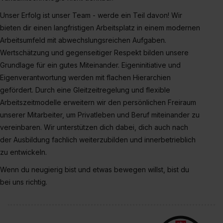
Eine Erlaubnis hierfür kannst du auch später noch im
Unser Erfolg ist unser Team - werde ein Teil davon! Wir
Einzelfall bei dem jeweiligen Inhalt erteilen. Willst du nur
bieten dir einen langfristigen Arbeitsplatz in einem modernen
bestimmte Verwendungszwecke zulassen, triff deine
Arbeitsumfeld mit abwechslungsreichen Aufgaben.
Auswahl über die Checkboxen und klick auf „Auswahl
Wertschätzung und gegenseitiger Respekt bilden unsere
erlauben“. Die Einwilligung zur Platzierung von Cookies
der Kategorien „Präferenzen“, „Statistiken“ und „Social
Grundlage für ein gutes Miteinander. Eigeninitiative und
Media und Marketing“ umfasst hierbei die Einwilligung
Eigenverantwortung werden mit flachen Hierarchien
zur Übermittlung deiner Daten in die USA (Art. 49 Abs. 1
gefördert. Durch eine Gleitzeitregelung und flexible
S. 1 lit. a) DS-GVO). Die USA verfügen über kein
Arbeitszeitmodelle erweitern wir den persönlichen Freiraum
angemessenes Datenschutzniveau (EuGH – Schrems
unserer Mitarbeiter, um Privatleben und Beruf miteinander zu
II). Du kannst die von dir erteilte Einwilligung jederzeit mit
vereinbaren. Wir unterstützen dich dabei, dich auch nach
Wirkung für die Zukunft ganz oder teilweise über unsere
der Ausbildung fachlich weiterzubilden und innerbetrieblich
Datenschutzerklärung unter dem Punkt „Datenschutz-
zu entwickeln.
Einstellungen“ widerrufen. Weitere Informationen zu den
Wenn du neugierig bist und etwas bewegen willst, bist du
einzelnen Cookies findest du durch Klick auf „Details
bei uns richtig.
zeigen“. Weitere Informationen:
Datenschutzerklärung
,
Impressum
.