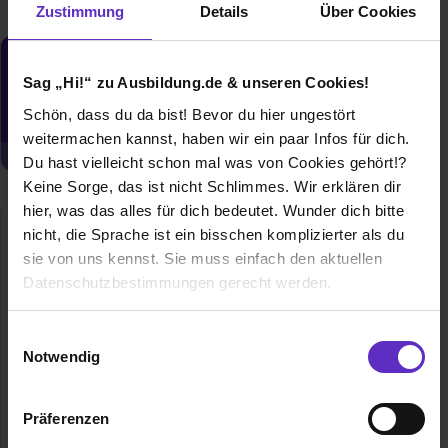
Zustimmung
Details
Über Cookies
Du möchtest neue Stellen automatisch
Sag „Hi!“ zu Ausbildung.de & unseren Cookies!
zugeschickt bekommen?
Schön, dass du da bist! Bevor du hier ungestört
Jetzt aktivieren
weitermachen kannst, haben wir ein paar Infos für dich.
Du hast vielleicht schon mal was von Cookies gehört!?
Keine Sorge, das ist nicht Schlimmes. Wir erklären dir
hier, was das alles für dich bedeutet. Wunder dich bitte
nicht, die Sprache ist ein bisschen komplizierter als du
sie von uns kennst. Sie muss einfach den aktuellen
Datenschutzbestimmungen gerecht werden.
Die Nutzung von Cookies auf Ausbildung.de
Einwilligungsauswahl
Notwendig
Wir verwenden Cookies zur technischen Funktion
Thyracont Vacuum Instruments GmbH
unserer Webseite („Notwendig“), um von dir bei
Max-Emanuel-Straße 10
Präferenzen
Benutzung der Webseite getroffenen Einstellungen zu
94036 Passau