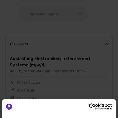
Ausbildung Elektroniker/in Geräte und
Systeme (m/w/d)
bei
Thyracont Vacuum Instruments GmbH
94036 Passau
01.09.2026
1 freier Platz