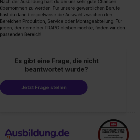
Nach der Ausbildung hast du bei uns sehr gute Chancen
Einzelfall bei dem jeweiligen Inhalt erteilen. Willst du nur
übernommen zu werden. Für unsere gewerblichen Berufe
bestimmte Verwendungszwecke zulassen, triff deine
hast du dann beispielweise die Auswahl zwischen den
Auswahl über die Checkboxen und klick auf „Auswahl
Bereichen Produktion, Service oder Montageabteilung. Für
erlauben“. Die Einwilligung zur Platzierung von Cookies
jeden, der gerne bei TRAPO bleiben möchte, finden wir den
der Kategorien „Präferenzen“, „Statistiken“ und „Social
passenden Bereich!
Media und Marketing“ umfasst hierbei die Einwilligung
zur Übermittlung deiner Daten in die USA (Art. 49 Abs. 1
S. 1 lit. a) DS-GVO). Die USA verfügen über kein
Es gibt eine Frage, die nicht
angemessenes Datenschutzniveau (EuGH – Schrems
beantwortet wurde?
II). Du kannst die von dir erteilte Einwilligung jederzeit mit
Wirkung für die Zukunft ganz oder teilweise über unsere
Datenschutzerklärung unter dem Punkt „Datenschutz-
Jetzt Frage stellen
Einstellungen“ widerrufen. Weitere Informationen zu den
einzelnen Cookies findest du durch Klick auf „Details
zeigen“. Weitere Informationen:
Datenschutzerklärung
,
Impressum
.