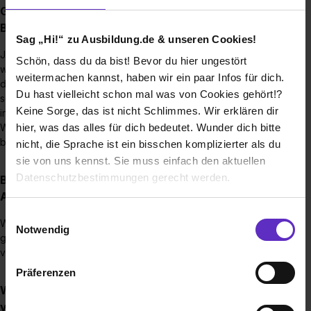
Gibt es typische Fragen, die Sie in einem
Bewerbungsgespräch stellen?
Sag „Hi!“ zu Ausbildung.de & unseren Cookies!
Ja, einige Fragen haben sich bewährt. Zum Beispiel fragen
Schön, dass du da bist! Bevor du hier ungestört
wir häufig nach der Motivation: „Warum hast du dich für
weitermachen kannst, haben wir ein paar Infos für dich.
diesen Ausbildungsberuf entschieden?“ oder „Hast du
Du hast vielleicht schon mal was von Cookies gehört!?
schon Praktika in diesem Bereich gemacht"?“ Außerdem
Keine Sorge, das ist nicht Schlimmes. Wir erklären dir
interessiert uns, was die Bewerber in Ihrer Freizeit machen.
Wichtig ist uns dabei, dass die Bewerber authentisch
hier, was das alles für dich bedeutet. Wunder dich bitte
bleiben.
nicht, die Sprache ist ein bisschen komplizierter als du
sie von uns kennst. Sie muss einfach den aktuellen
Datenschutzbestimmungen gerecht werden.
Bis wann muss man sich für einen
Ausbildungsplatz bewerben?
Die Nutzung von Cookies auf Ausbildung.de
Einwilligungsauswahl
Wir haben keine Bewerbungsfrist. Daher kannst du dich
Notwendig
gerne jederzeit bewerben. Wir haben auch schon oft kurz
Wir verwenden Cookies zur technischen Funktion
vor Ausbildungsstart noch tolle Auszubildende eingestellt.
unserer Webseite („Notwendig“), um von dir bei
Präferenzen
Benutzung der Webseite getroffenen Einstellungen zu
Wie werden Ausbildungsstellen bei Ihnen
speichern ( „Präferenzen“), die Zugriffe auf unsere
vergütet?
Webseite zu analysieren („Statistiken“), um