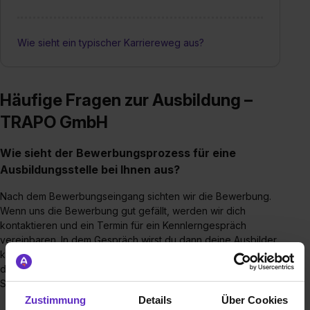
Wie sieht ein typischer Karriereweg aus?
Häufige Fragen zur Ausbildung –
TRAPO GmbH
Wie sieht der Bewerbungsprozess für eine
Ausbildungsstelle bei Ihnen aus?
Nach dem Bewerbungseingang sichten wir die Bewerbung.
Wenn uns die Bewerbung gut gefällt, werden wir dich
kontaktieren und ein Termin für ein Kennlerngespräch
vereinbaren. In dem Gespräch wirst du dann deine Ausbilder
kennenlernen und wir erfahren noch mehr über dich. Wenn
das Gespräch gut läuft, laden wir dich gerne immer zu 1-2
Schnuppertage bei uns im Unternehmen ein.
Zustimmung
Details
Über Cookies