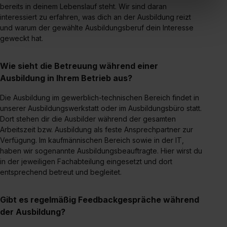
bereits in deinem Lebenslauf steht. Wir sind daran
In diesem Fall sowie bei der separaten Aktivierung von
interessiert zu erfahren, was dich an der Ausbildung reizt
„Social Media und Marketing“ bist du auch damit
und warum der gewählte Ausbildungsberuf dein Interesse
einverstanden, dass dir nach Setzen der Cookies externe
geweckt hat.
Inhalte (z.B. Videos oder Posts) angezeigt und hierfür
erforderliche personenbezogene Daten an Social Media
Wie sieht die Betreuung während einer
Dienste, ggfs. mit Sitz in den USA, übermittelt werden.
Ausbildung in Ihrem Betrieb aus?
Eine Erlaubnis hierfür kannst du auch später noch im
Einzelfall bei dem jeweiligen Inhalt erteilen. Willst du nur
Die Ausbildung im gewerblich-technischen Bereich findet in
unserer Ausbildungswerkstatt oder im Ausbildungsbüro statt.
bestimmte Verwendungszwecke zulassen, triff deine
Dort stehen dir die Ausbilder während der gesamten
Auswahl über die Checkboxen und klick auf „Auswahl
Arbeitszeit bzw. Ausbildung als feste Ansprechpartner zur
erlauben“. Die Einwilligung zur Platzierung von Cookies
Verfügung. Im kaufmännischen Bereich sowie in der IT,
der Kategorien „Präferenzen“, „Statistiken“ und „Social
haben wir sogenannte Ausbildungsbeauftragte. Hier wirst du
Media und Marketing“ umfasst hierbei die Einwilligung
in der jeweiligen Fachabteilung eingesetzt und dort
zur Übermittlung deiner Daten in die USA (Art. 49 Abs. 1
entsprechend betreut und begleitet.
S. 1 lit. a) DS-GVO). Die USA verfügen über kein
angemessenes Datenschutzniveau (EuGH – Schrems
Gibt es regelmäßig Feedbackgespräche während
II). Du kannst die von dir erteilte Einwilligung jederzeit mit
der Ausbildung?
Wirkung für die Zukunft ganz oder teilweise über unsere