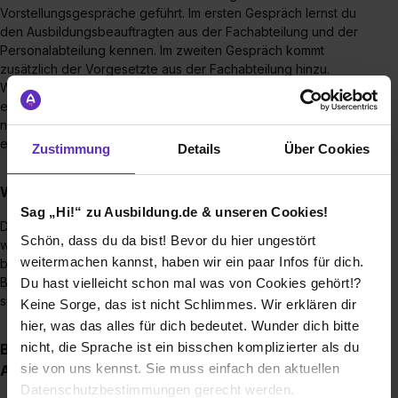
Vorstellungsgespräche geführt. Im ersten Gespräch lernst du
den Ausbildungsbeauftragten aus der Fachabteilung und der
Personalabteilung kennen. Im zweiten Gespräch kommt
zusätzlich der Vorgesetzte aus der Fachabteilung hinzu.
Wenn es am Ende für beide Seiten passt, erhältst du zeitnah
ein Angebot für deinen Ausbildungsvertrag. Sollte es einmal
nicht klappen, informieren wir dich selbstverständlich
ebenfalls zeitnah über unsere Entscheidung.
Zustimmung
Details
Über Cookies
Welche Unterlagen müssen eingereicht werden?
Sag „Hi!“ zu Ausbildung.de & unseren Cookies!
Damit wir von dir einen guten Überblick erhalten, benötigen
Schön, dass du da bist! Bevor du hier ungestört
wir dein Anschreiben, deinen Lebenslauf sowie die letzten
weitermachen kannst, haben wir ein paar Infos für dich.
beiden Zeugnisse aus der Schule. Sofern dir Zeugnisse und
Bescheinigungen aus Praktika vorliegen, sind diese eine
Du hast vielleicht schon mal was von Cookies gehört!?
super Ergänzung.
Keine Sorge, das ist nicht Schlimmes. Wir erklären dir
hier, was das alles für dich bedeutet. Wunder dich bitte
nicht, die Sprache ist ein bisschen komplizierter als du
Bis wann muss man sich für einen
sie von uns kennst. Sie muss einfach den aktuellen
Ausbildungsplatz bewerben?
Datenschutzbestimmungen gerecht werden.