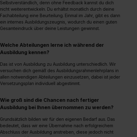
Datenschutzerklärung unter dem Punkt „Datenschutz-
Selbstverständlich, denn ohne Feedback kannst du dich
nicht weiterentwickeln. Du erhältst monatlich durch deine
Einstellungen“ widerrufen. Weitere Informationen zu den
Fachabteilung eine Beurteilung. Einmal im Jahr, gibt es dann
einzelnen Cookies findest du durch Klick auf „Details
ein internes Ausbildungszeugnis, wodurch du einen guten
zeigen“. Weitere Informationen:
Datenschutzerklärung
,
Gesamteindruck über deine Leistungen gewinnst.
Impressum
.
Welche Abteilungen lerne ich während der
Ausbildung kennen?
Das ist von Ausbildung zu Ausbildung unterschiedlich. Wir
versuchen dich gemäß des Ausbildungsrahmenlehrplans in
allen notwendigen Abteilungen einzusetzen, dabei ist jeder
Versetzungsplan individuell abgestimmt.
Wie groß sind die Chancen nach fertiger
Ausbildung bei Ihnen übernommen zu werden?
Grundsätzlich bilden wir für den eigenen Bedarf aus. Das
bedeutet, dass wir eine Übernahme nach erfolgreichem
Abschluss der Ausbildung anstreben, diese jedoch nicht