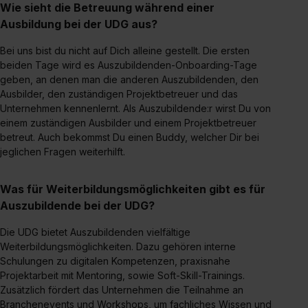
Wie sieht die Betreuung während einer
Auswahl über die Checkboxen und klick auf „Auswahl
Ausbildung bei der UDG aus?
erlauben“. Die Einwilligung zur Platzierung von Cookies
der Kategorien „Präferenzen“, „Statistiken“ und „Social
Bei uns bist du nicht auf Dich alleine gestellt. Die ersten
Media und Marketing“ umfasst hierbei die Einwilligung
beiden Tage wird es Auszubildenden-Onboarding-Tage
zur Übermittlung deiner Daten in die USA (Art. 49 Abs. 1
geben, an denen man die anderen Auszubildenden, den
Ausbilder, den zuständigen Projektbetreuer und das
S. 1 lit. a) DS-GVO). Die USA verfügen über kein
Unternehmen kennenlernt. Als Auszubildende:r wirst Du von
angemessenes Datenschutzniveau (EuGH – Schrems
einem zuständigen Ausbilder und einem Projektbetreuer
II). Du kannst die von dir erteilte Einwilligung jederzeit mit
betreut. Auch bekommst Du einen Buddy, welcher Dir bei
Wirkung für die Zukunft ganz oder teilweise über unsere
jeglichen Fragen weiterhilft.
Datenschutzerklärung unter dem Punkt „Datenschutz-
Einstellungen“ widerrufen. Weitere Informationen zu den
Was für Weiterbildungsmöglichkeiten gibt es für
einzelnen Cookies findest du durch Klick auf „Details
Auszubildende bei der UDG?
zeigen“. Weitere Informationen:
Datenschutzerklärung
,
Impressum
.
Die UDG bietet Auszubildenden vielfältige
Weiterbildungsmöglichkeiten. Dazu gehören interne
Schulungen zu digitalen Kompetenzen, praxisnahe
Projektarbeit mit Mentoring, sowie Soft-Skill-Trainings.
Zusätzlich fördert das Unternehmen die Teilnahme an
Branchenevents und Workshops, um fachliches Wissen und