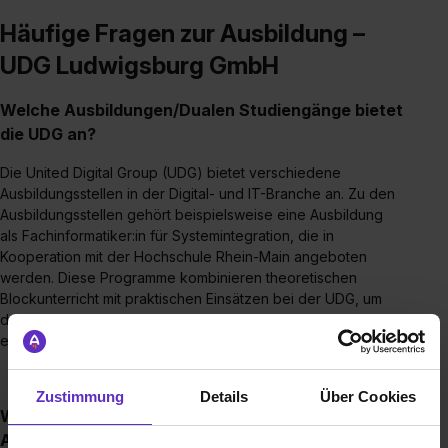
Häufige Fragen zur Ausbildung –
UDG Ludwigsburg GmbH
Welche Ausbildungen/Dualen Studiengänge bietet
die UDG an?
Die United Digital Group (UDG) bietet verschiedene
Ausbildungsstellen in der Digital- und IT-Branche an. Zu den
Ausbildungsstellen gehört beispielsweise eine Ausbildung
als Fachinformatiker:in für Systemintegration, die in
Kooperation mit der Hochschule Rhein-Main angeboten
werden. Diese Programme kombinieren theoretischen
Blockunterricht mit praktischen Einsätzen bei der UDG, um
den Auszubildenden wertvolle Berufserfahrung zu
ermöglichen​.
Zustimmung
Details
Über Cookies
Wie sieht der Bewerbungsprozess für eine
Ausbildungsstelle bei der UDG aus?