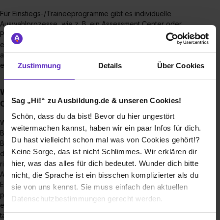
Für Einstiegs-/Traineeprogramme gibt es individuelle
Auswahlprozesse, wie z. B. ein Assessment Center oder
Präsentationen über vorgegebene Themen. Es werden auch
einzelne Vorstellungsgespräche gemacht und in
ausgewählten Berufsbildern findet im letzten Auswahl-Step
ein kurzes Praktikum statt.
Zustimmung
Details
Über Cookies
Warum wird die Bewerbung über das
Sag „Hi!“ zu Ausbildung.de & unseren Cookies!
Onlineformular bevorzugt?
Schön, dass du da bist! Bevor du hier ungestört
Wir arbeiten mit einem elektronischen
weitermachen kannst, haben wir ein paar Infos für dich.
Bewerbermanagement-TOOL, in dem alle eingegangenen
Du hast vielleicht schon mal was von Cookies gehört!?
Bewerbungen zentral verwaltet werden. Durch die Nutzung
Keine Sorge, das ist nicht Schlimmes. Wir erklären dir
des Onlineformulars landet deine Bewerbung direkt in der
hier, was das alles für dich bedeutet. Wunder dich bitte
richtigen Ausschreibung und bei den richtigen
Ansprechpartner:innen.
nicht, die Sprache ist ein bisschen komplizierter als du
Erreicht uns deine Bewerbung hingegen per Mail oder
sie von uns kennst. Sie muss einfach den aktuellen
postalisch, müssen wir sie erst in das Bewerbermanagement
Datenschutzbestimmungen gerecht werden.
einpflegen. Hier kann es zu Verzögerungen kommen, da wir
täglich eine große Anzahl an Bewerbungen erhalten.