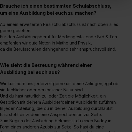
„Social Media und Marketing“ bist du auch damit
Brauche ich einen bestimmten Schulabschluss,
einverstanden, dass dir nach Setzen der Cookies externe
um eine Ausbildung bei euch zu machen?
Inhalte (z.B. Videos oder Posts) angezeigt und hierfür
Ab einem erweiterten Realschulabschluss ist nach oben alles
erforderliche personenbezogene Daten an Social Media
gerne gesehen.
Dienste, ggfs. mit Sitz in den USA, übermittelt werden.
Für den Ausbildungsberuf für Mediengestaltende Bild & Ton
Eine Erlaubnis hierfür kannst du auch später noch im
empfehlen wir gute Noten in Mathe und Physik,
Einzelfall bei dem jeweiligen Inhalt erteilen. Willst du nur
da die Berufsschulen dahingehend sehr anspruchsvoll sind.
bestimmte Verwendungszwecke zulassen, triff deine
Auswahl über die Checkboxen und klick auf „Auswahl
Wie sieht die Betreuung während einer
erlauben“. Die Einwilligung zur Platzierung von Cookies
Ausbildung bei euch aus?
der Kategorien „Präferenzen“, „Statistiken“ und „Social
Media und Marketing“ umfasst hierbei die Einwilligung
Wir kümmern uns jederzeit gerne um deine Anliegen,egal ob
zur Übermittlung deiner Daten in die USA (Art. 49 Abs. 1
sie fachlicher oder persönlicher Natur sind.
S. 1 lit. a) DS-GVO). Die USA verfügen über kein
Und du hast natürlich zu jeder Zeit die Möglichkeit, ein
Gespräch mit deinem Ausbilder/deiner Ausbilderin zuführen.
angemessenes Datenschutzniveau (EuGH – Schrems
In jeder Abteilung, die du in deiner Ausbildung durchläufst,
II). Du kannst die von dir erteilte Einwilligung jederzeit mit
hast steht dir zudem eine Ansprechperson zur Seite.
Wirkung für die Zukunft ganz oder teilweise über unsere
Zum Beginn der Ausbildung bekommst du einen Buddy in
Datenschutzerklärung unter dem Punkt „Datenschutz-
Form eines anderen Azubis zur Seite. So hast du eine
Einstellungen“ widerrufen. Weitere Informationen zu den